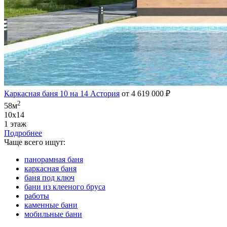
Каркасная баня 10 на 14 Астория
от 4 619 000 ₽
2
58м
10х14
1 этаж
Подробнее
Чаще всего ищут:
панорамная баня
каркасная баня
баня под ключ
бани из клееного бруса
работы
каменные бани
мобильные бани