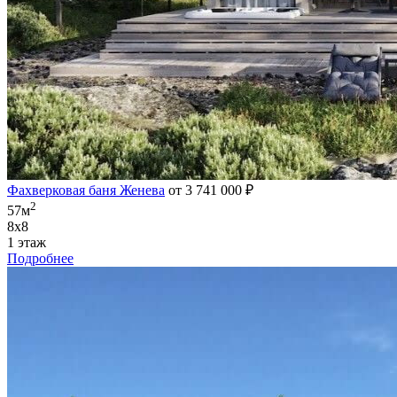
Фахверковая баня Женева
от 3 741 000 ₽
2
57м
8х8
1 этаж
Подробнее