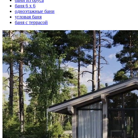
бани из бруса
баня 6 х 6
одноэтажные бани
угловая баня
баня с террасой