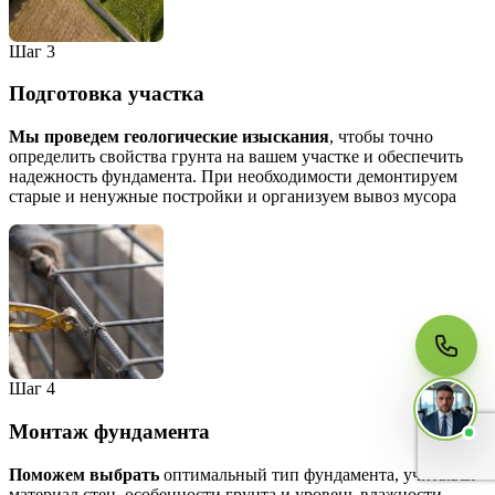
Шаг 3
Подготовка участка
МЫ НА СВЯЗИ
Пишите нам
Онлайн · ответим за 5 минут
Мы проведем геологические изыскания
, чтобы точно
в рабочее время
определить свойства грунта на вашем участке и обеспечить
надежность фундамента. При необходимости демонтируем
старые и ненужные постройки и организуем вывоз мусора
Telegram
WhatsApp
MAX
Шаг 4
Монтаж фундамента
Поможем выбрать
оптимальный тип фундамента, учитывая
материал стен, особенности грунта и уровень влажности