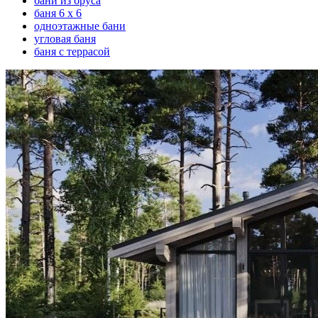
бани из бруса
баня 6 х 6
одноэтажные бани
угловая баня
баня с террасой