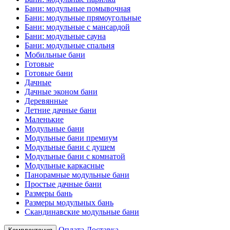
Бани: модульные помывочная
Бани: модульные прямоугольные
Бани: модульные с мансардой
Бани: модульные сауна
Бани: модульные спальня
Мобильные бани
Готовые
Готовые бани
Дачные
Дачные эконом бани
Деревянные
Летние дачные бани
Маленькие
Модульные бани
Модульные бани премиум
Модульные бани с душем
Модульные бани с комнатой
Модульные каркасные
Панорамные модульные бани
Простые дачные бани
Размеры бань
Размеры модульных бань
Скандинавские модульные бани
Оплата
Доставка