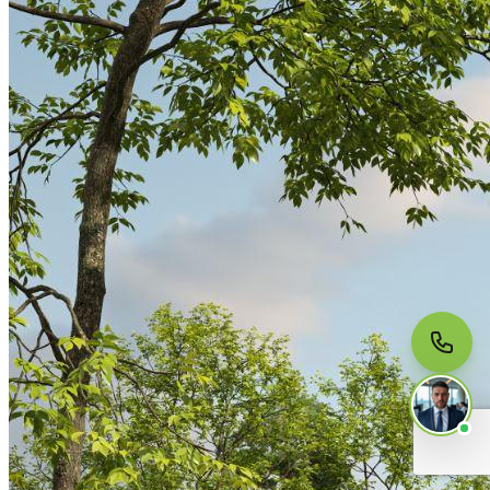
МЫ НА СВЯЗИ
Пишите нам
Онлайн · ответим за 5 минут
в рабочее время
Telegram
WhatsApp
MAX