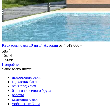
Каркасная баня 10 на 14 Астория
от 4 619 000 ₽
2
58м
10х14
1 этаж
Подробнее
Чаще всего ищут:
панорамная баня
каркасная баня
баня под ключ
бани из клееного бруса
работы
каменные бани
мобильные бани