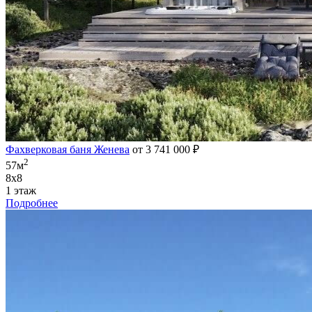
Фахверковая баня Женева
от 3 741 000 ₽
2
57м
8х8
1 этаж
Подробнее