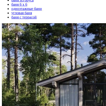
бани из бруса
баня 6 х 6
одноэтажные бани
угловая баня
баня с террасой