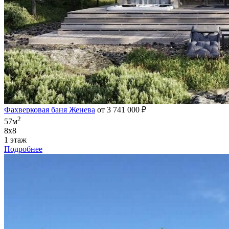
Фахверковая баня Женева
от 3 741 000 ₽
2
57м
8х8
1 этаж
Подробнее