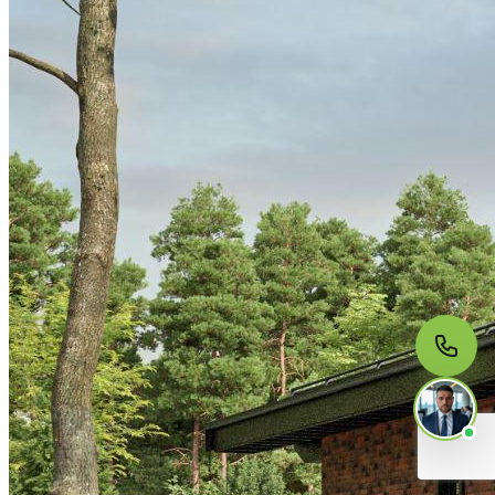
МЫ НА СВЯЗИ
Пишите нам
Онлайн · ответим за 5 минут
в рабочее время
Telegram
WhatsApp
MAX