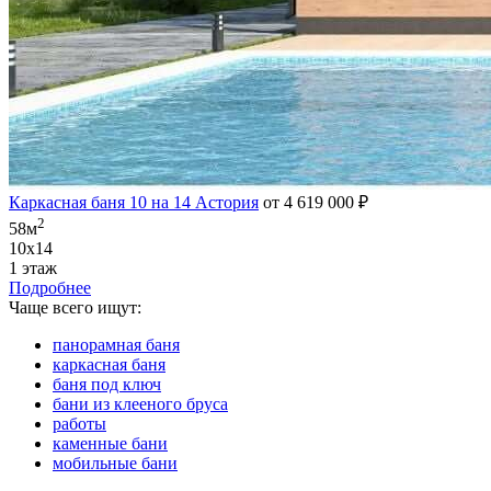
Каркасная баня 10 на 14 Астория
от 4 619 000 ₽
2
58м
10х14
1 этаж
Подробнее
Чаще всего ищут:
панорамная баня
каркасная баня
баня под ключ
бани из клееного бруса
работы
каменные бани
мобильные бани