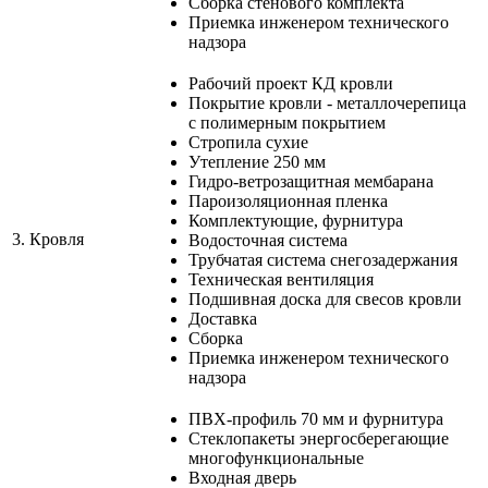
Сборка стенового комплекта
Приемка инженером технического
надзора
Рабочий проект КД кровли
Покрытие кровли - металлочерепица
с полимерным покрытием
Стропила сухие
Утепление 250 мм
Гидро-ветрозащитная мембарана
Пароизоляционная пленка
Комплектующие, фурнитура
3.
Кровля
Водосточная система
Трубчатая система снегозадержания
Техническая вентиляция
Подшивная доска для свесов кровли
Доставка
Сборка
Приемка инженером технического
надзора
ПВХ-профиль 70 мм и фурнитура
Стеклопакеты энергосберегающие
многофункциональные
Входная дверь