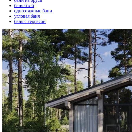
бани из бруса
баня 6 х 6
одноэтажные бани
угловая баня
баня с террасой