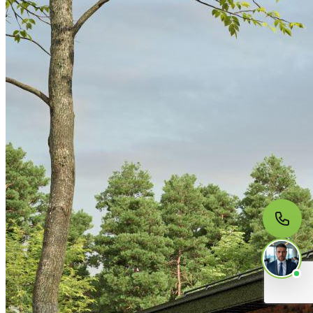
МЫ НА СВЯЗИ
Пишите нам
Онлайн · ответим за 5 минут
в рабочее время
Telegram
WhatsApp
MAX