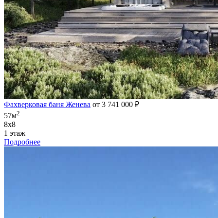
Фахверковая баня Женева
от 3 741 000 ₽
2
57м
8х8
1 этаж
Подробнее