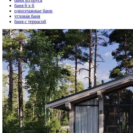
бани из бруса
баня 6 х 6
одноэтажные бани
угловая баня
баня с террасой