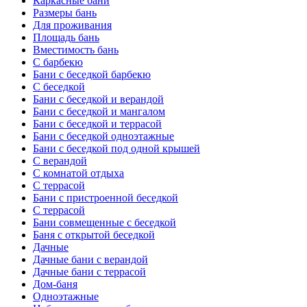
Каркасные бани
Размеры бань
Для проживания
Площадь бань
Вместимость бань
С барбекю
Бани с беседкой барбекю
С беседкой
Бани с беседкой и верандой
Бани с беседкой и мангалом
Бани с беседкой и террасой
Бани с беседкой одноэтажные
Бани с беседкой под одной крышей
С верандой
С комнатой отдыха
С террасой
Бани с пристроенной беседкой
С террасой
Бани совмещенные с беседкой
Баня с открытой беседкой
Дачные
Дачные бани с верандой
Дачные бани с террасой
Дом-баня
Одноэтажные