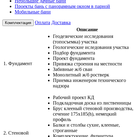
Небольшие дачные бани
Проекты бань с панорамным окном в парной
Мобильные бани
Оплата
Доставка
Комплектация
Описание
Геодезические исследования
(топосъемка) участка
Геологические иследования участка
Подбор фундамента
Проект фундамента
1.
Фундамент
Привязка строения на местности
Забивные ж/б сваи
Монолитный ж/б ростверк
Приемка инженером технического
надзора
Рабочий проект КД
Подкладочная доска из лиственницы
Брус клееный стеновой производства,
сечение 175х185(h), немецкий
профиль
Балки и столбы сухие, клееные,
строганные
2.
Стеновой
Комплектующие, фурнитура