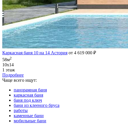
Каркасная баня 10 на 14 Астория
от 4 619 000 ₽
2
58м
10х14
1 этаж
Подробнее
Чаще всего ищут:
панорамная баня
каркасная баня
баня под ключ
бани из клееного бруса
работы
каменные бани
мобильные бани