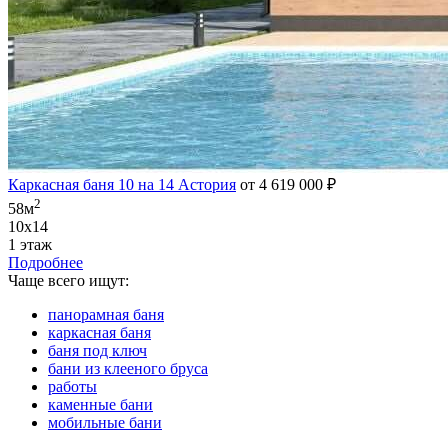
Каркасная баня 10 на 14 Астория
от 4 619 000 ₽
2
58м
10х14
1 этаж
Подробнее
Чаще всего ищут:
панорамная баня
каркасная баня
баня под ключ
бани из клееного бруса
работы
каменные бани
мобильные бани