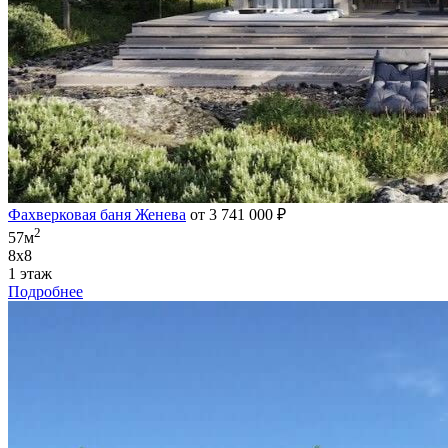
Фахверковая баня Женева
от 3 741 000 ₽
2
57м
8х8
1 этаж
Подробнее