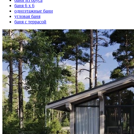
бани из бруса
баня 6 х 6
одноэтажные бани
угловая баня
баня с террасой