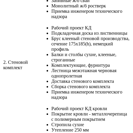
Забивные ж/б сваи
Монолитный ж/б ростверк
Приемка инженером технического
надзора
Рабочий проект КД
Подкладочная доска из лиственницы
Брус клееный стеновой производства,
сечение 175х185(h), немецкий
профиль
Балки и столбы сухие, клееные,
строганные
2.
Стеновой
Комплектующие, фурнитура
комплект
Лестница межэтажная черновая
однопролетная
Доставка стенового комплекта
Сборка стенового комплекта
Приемка инженером технического
надзора
Рабочий проект КД кровли
Покрытие кровли - металлочерепица
с полимерным покрытием
Стропила сухие
Утепление 250 мм