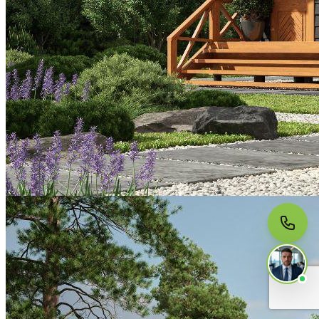
МЫ НА СВЯЗИ
Пишите нам
Онлайн · ответим за 5 минут
в рабочее время
Telegram
WhatsApp
MAX