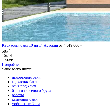
Каркасная баня 10 на 14 Астория
от 4 619 000 ₽
2
58м
10х14
1 этаж
Подробнее
Чаще всего ищут:
панорамная баня
каркасная баня
баня под ключ
бани из клееного бруса
работы
каменные бани
мобильные бани