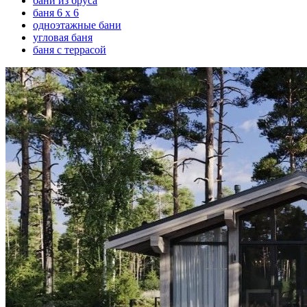
бани из бруса
баня 6 х 6
одноэтажные бани
угловая баня
баня с террасой