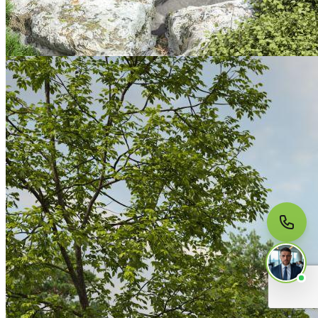
МЫ НА СВЯЗИ
Пишите нам
Онлайн · ответим за 5 минут
в рабочее время
Telegram
WhatsApp
MAX