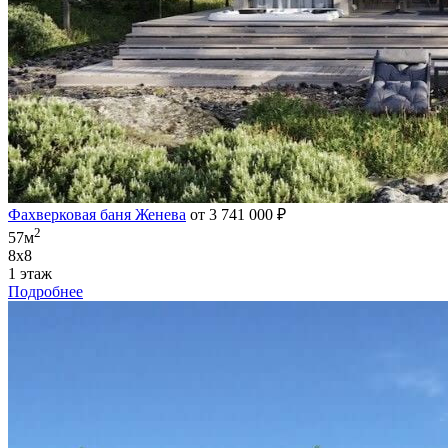
Фахверковая баня Женева
от 3 741 000 ₽
2
57м
8х8
1 этаж
Подробнее