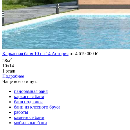
Каркасная баня 10 на 14 Астория
от 4 619 000 ₽
2
58м
10х14
1 этаж
Подробнее
Чаще всего ищут:
панорамная баня
каркасная баня
баня под ключ
бани из клееного бруса
работы
каменные бани
мобильные бани