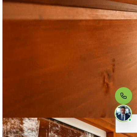
МЫ НА СВЯЗИ
Пишите нам
Онлайн · ответим за 5 минут
в рабочее время
Telegram
WhatsApp
MAX