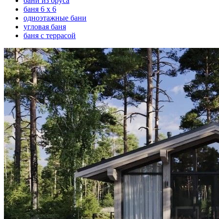
бани из бруса
баня 6 х 6
одноэтажные бани
угловая баня
баня с террасой