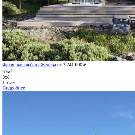
Фахверковая баня Женева
от 3 741 000 ₽
2
57м
8х8
1 этаж
Подробнее