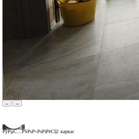
←
→
РўРµС…РЅРѕР»РѕРіРёСЏ:
каркас