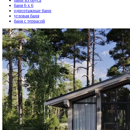
бани из бруса
баня 6 х 6
одноэтажные бани
угловая баня
баня с террасой