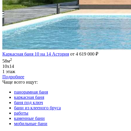
Каркасная баня 10 на 14 Астория
от 4 619 000 ₽
2
58м
10х14
1 этаж
Подробнее
Чаще всего ищут:
панорамная баня
каркасная баня
баня под ключ
бани из клееного бруса
работы
каменные бани
мобильные бани