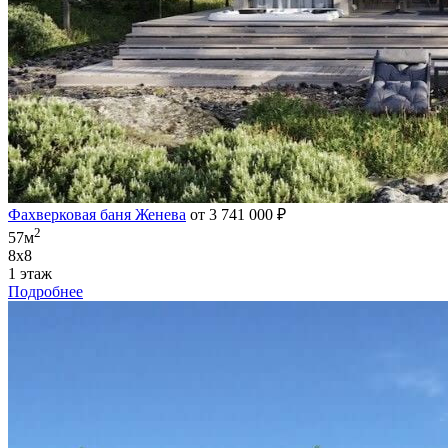
Фахверковая баня Женева
от 3 741 000 ₽
2
57м
8х8
1 этаж
Подробнее