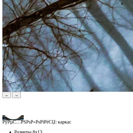
←
→
РўРµС…РЅРѕР»РѕРіРёСЏ:
каркас
Размеры
8х13