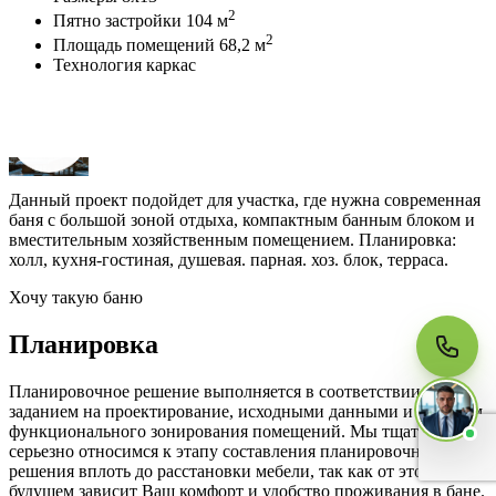
2
Пятно застройки
104 м
2
Площадь помещений
68,2 м
Технология
каркас
МЫ НА СВЯЗИ
Пишите нам
Онлайн · ответим за 5 минут
в рабочее время
Данный проект подойдет для участка, где нужна современная
Telegram
баня с большой зоной отдыха, компактным банным блоком и
вместительным хозяйственным помещением. Планировка:
холл, кухня-гостиная, душевая. парная. хоз. блок, терраса.
WhatsApp
Хочу такую баню
Планировка
MAX
Планировочное решение выполняется в соответствии с
заданием на проектирование, исходными данными и с учетом
функционального зонирования помещений. Мы тщательно и
серьезно относимся к этапу составления планировочного
решения вплоть до расстановки мебели, так как от этого в
будущем зависит Ваш комфорт и удобство проживания в бане.