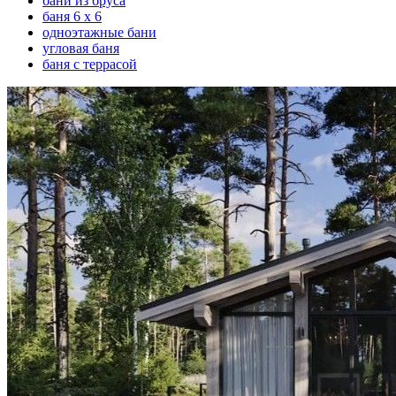
бани из бруса
баня 6 х 6
одноэтажные бани
угловая баня
баня с террасой