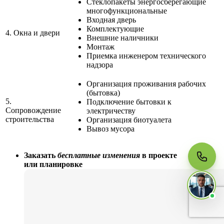
Стеклопакеты энергосберегающие
многофункциональные
Входная дверь
Комплектующие
4.
Окна и двери
Внешние наличники
МЫ НА СВЯЗИ
Монтаж
Пишите нам
Приемка инженером технического
Онлайн · ответим за 5 минут
надзора
в рабочее время
Организация проживания рабочих
Telegram
(бытовка)
5.
Подключение бытовки к
Сопровождение
электричеству
строительства
Организация биотуалета
WhatsApp
Вывоз мусора
MAX
Заказать
бесплатные изменения
в проекте
или планировке