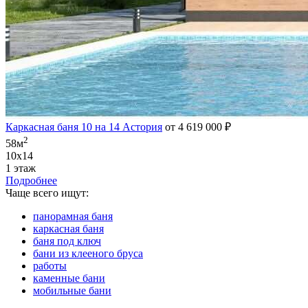
Каркасная баня 10 на 14 Астория
от 4 619 000 ₽
2
58м
10х14
1 этаж
Подробнее
Чаще всего ищут:
панорамная баня
каркасная баня
баня под ключ
бани из клееного бруса
работы
каменные бани
мобильные бани