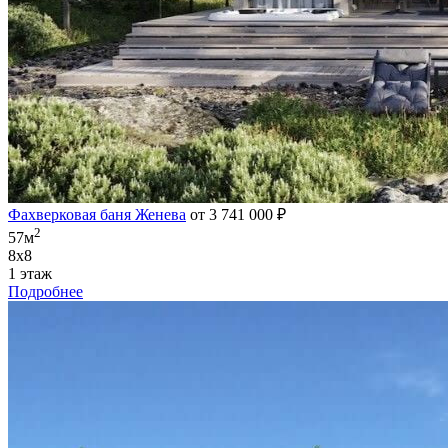
Фахверковая баня Женева
от 3 741 000 ₽
2
57м
8х8
1 этаж
Подробнее