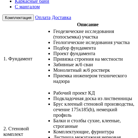
Каркасные бани
С мангалом
Оплата
Доставка
Комплектация
Описание
Геодезические исследования
(топосъемка) участка
Геологические иследования участка
Подбор фундамента
Проект фундамента
1.
Фундамент
Привязка строения на местности
Забивные ж/б сваи
Монолитный ж/б ростверк
Приемка инженером технического
надзора
Рабочий проект КД
Подкладочная доска из лиственницы
Брус клееный стеновой производства,
сечение 175х185(h), немецкий
профиль
Балки и столбы сухие, клееные,
строганные
2.
Стеновой
Комплектующие, фурнитура
комплект
Лестница межэтажная черновая