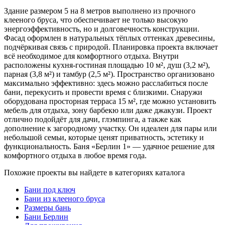
Здание размером 5 на 8 метров выполнено из прочного
клееного бруса, что обеспечивает не только высокую
энергоэффективность, но и долговечность конструкции.
Фасад оформлен в натуральных тёплых оттенках древесины,
подчёркивая связь с природой. Планировка проекта включает
всё необходимое для комфортного отдыха. Внутри
расположены кухня-гостиная площадью 10 м², душ (3,2 м²),
парная (3,8 м²) и тамбур (2,5 м²). Пространство организовано
максимально эффективно: здесь можно расслабиться после
бани, перекусить и провести время с близкими. Снаружи
оборудована просторная терраса 15 м², где можно установить
мебель для отдыха, зону барбекю или даже джакузи. Проект
отлично подойдёт для дачи, глэмпинга, а также как
дополнение к загородному участку. Он идеален для пары или
небольшой семьи, которые ценят приватность, эстетику и
функциональность. Баня «Берлин 1» — удачное решение для
комфортного отдыха в любое время года.
Похожие проекты вы найдете в категориях каталога
Бани под ключ
Бани из клееного бруса
Размеры бань
Бани Берлин