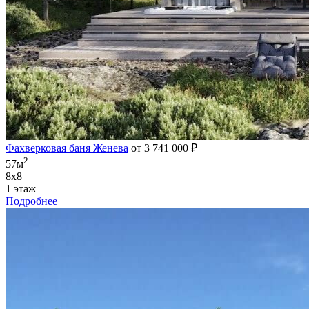
Фахверковая баня Женева
от 3 741 000 ₽
2
57м
8х8
1 этаж
Подробнее