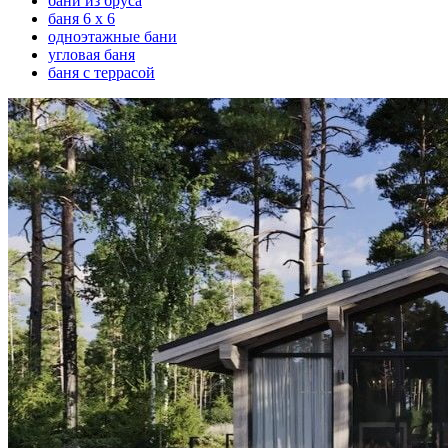
бани из бруса
баня 6 х 6
одноэтажные бани
угловая баня
баня с террасой