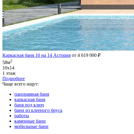
Каркасная баня 10 на 14 Астория
от 4 619 000 ₽
2
58м
10х14
1 этаж
Подробнее
Чаще всего ищут:
панорамная баня
каркасная баня
баня под ключ
бани из клееного бруса
работы
каменные бани
мобильные бани