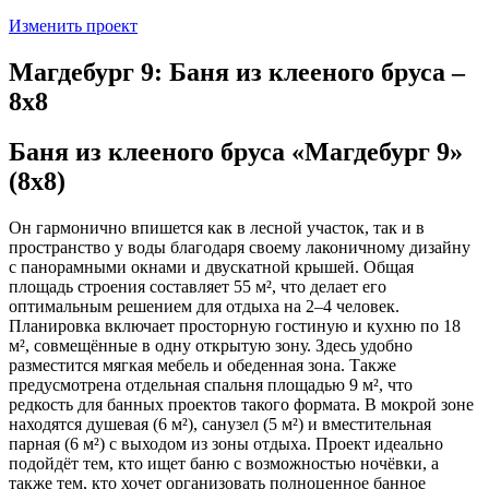
Изменить проект
Магдебург 9: Баня из клееного бруса –
8х8
Баня из клееного бруса «Магдебург 9»
(8х8)
Он гармонично впишется как в лесной участок, так и в
пространство у воды благодаря своему лаконичному дизайну
с панорамными окнами и двускатной крышей. Общая
площадь строения составляет 55 м², что делает его
оптимальным решением для отдыха на 2–4 человек.
Планировка включает просторную гостиную и кухню по 18
м², совмещённые в одну открытую зону. Здесь удобно
разместится мягкая мебель и обеденная зона. Также
предусмотрена отдельная спальня площадью 9 м², что
редкость для банных проектов такого формата. В мокрой зоне
находятся душевая (6 м²), санузел (5 м²) и вместительная
парная (6 м²) с выходом из зоны отдыха. Проект идеально
подойдёт тем, кто ищет баню с возможностью ночёвки, а
также тем, кто хочет организовать полноценное банное