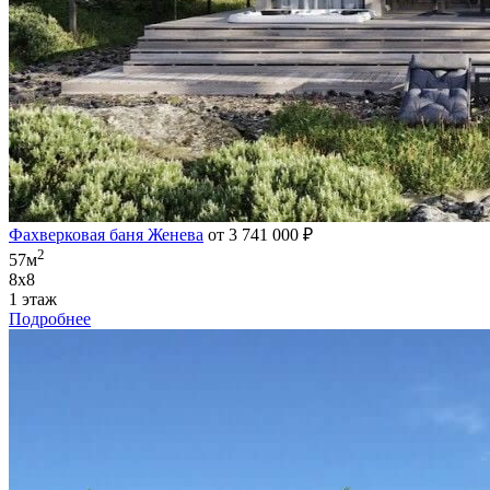
Фахверковая баня Женева
от 3 741 000 ₽
2
57м
8х8
1 этаж
Подробнее