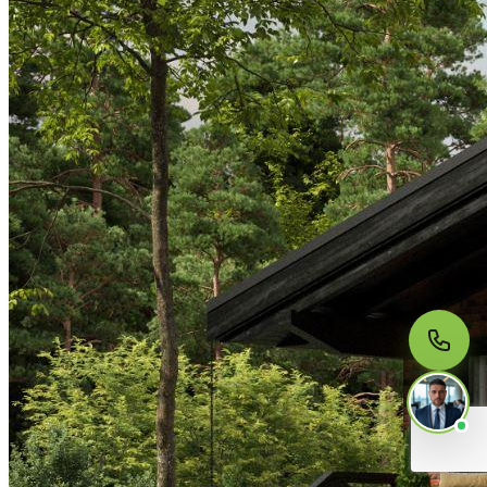
МЫ НА СВЯЗИ
Пишите нам
Онлайн · ответим за 5 минут
в рабочее время
Telegram
WhatsApp
MAX