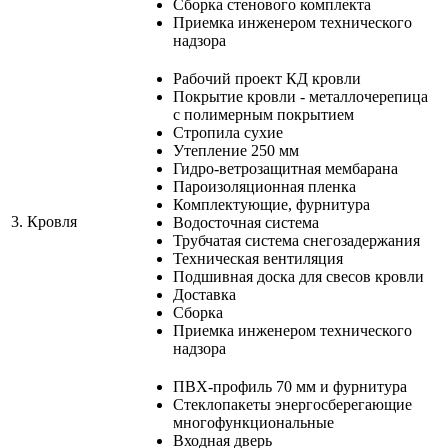
Сборка стенового комплекта
Приемка инженером технического
надзора
Рабочий проект КД кровли
Покрытие кровли - металлочерепица
с полимерным покрытием
Стропила сухие
Утепление 250 мм
Гидро-ветрозащитная мембарана
Пароизоляционная пленка
Комплектующие, фурнитура
3.
Кровля
Водосточная система
Трубчатая система снегозадержания
Техническая вентиляция
Подшивная доска для свесов кровли
Доставка
Сборка
Приемка инженером технического
надзора
ПВХ-профиль 70 мм и фурнитура
Стеклопакеты энергосберегающие
многофункциональные
Входная дверь