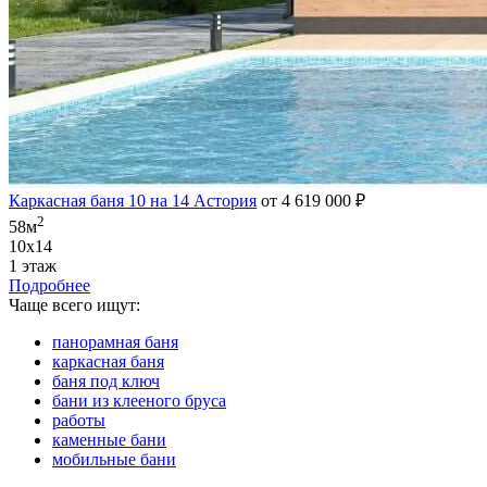
Каркасная баня 10 на 14 Астория
от 4 619 000 ₽
2
58м
10х14
1 этаж
Подробнее
Чаще всего ищут:
панорамная баня
каркасная баня
баня под ключ
бани из клееного бруса
работы
каменные бани
мобильные бани