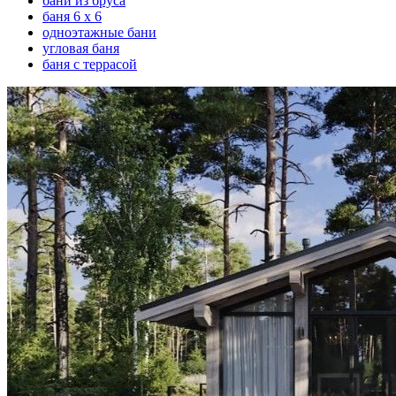
бани из бруса
баня 6 х 6
одноэтажные бани
угловая баня
баня с террасой