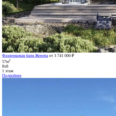
Фахверковая баня Женева
от 3 741 000 ₽
2
57м
8х8
1 этаж
Подробнее