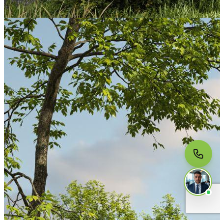
МЫ НА СВЯЗИ
Пишите нам
Онлайн · ответим за 5 минут
в рабочее время
Telegram
WhatsApp
MAX