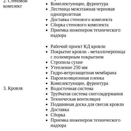
2.
Стеновой
Комплектующие, фурнитура
комплект
Лестница межэтажная черновая
однопролетная
Доставка стенового комплекта
Сборка стенового комплекта
Приемка инженером технического
надзора
Рабочий проект КД кровли
Покрытие кровли - металлочерепица
с полимерным покрытием
Стропила сухие
Утепление 250 мм
Гидро-ветрозащитная мембарана
Пароизоляционная пленка
Комплектующие, фурнитура
3.
Кровля
Водосточная система
Трубчатая система снегозадержания
Техническая вентиляция
Подшивная доска для свесов кровли
Доставка
Сборка
Приемка инженером технического
надзора