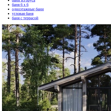
бани из бруса
баня 6 х 6
одноэтажные бани
угловая баня
баня с террасой