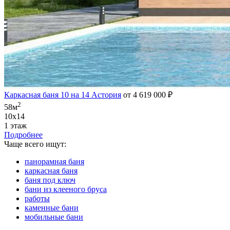
Каркасная баня 10 на 14 Астория
от 4 619 000 ₽
2
58м
10х14
1 этаж
Подробнее
Чаще всего ищут:
панорамная баня
каркасная баня
баня под ключ
бани из клееного бруса
работы
каменные бани
мобильные бани