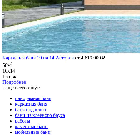
Каркасная баня 10 на 14 Астория
от 4 619 000 ₽
2
58м
10х14
1 этаж
Подробнее
Чаще всего ищут:
панорамная баня
каркасная баня
баня под ключ
бани из клееного бруса
работы
каменные бани
мобильные бани