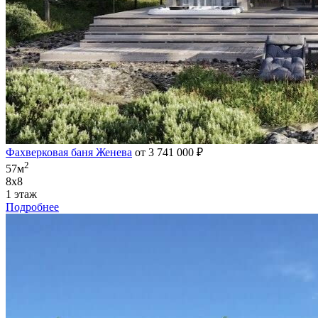
Фахверковая баня Женева
от 3 741 000 ₽
2
57м
8х8
1 этаж
Подробнее