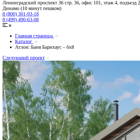
Ленинградский проспект 36 стр. 36, офис 101, этаж 4, подъезд 
Динамо (10 минут пешком)
8 (800) 301-93-18
8 (499) 490-63-08
Главная страница
Каталог
Атлон: Баня Барнхаус – 6х8
Следующий проект