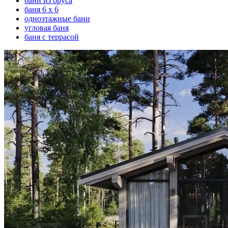
бани из бруса
баня 6 х 6
одноэтажные бани
угловая баня
баня с террасой