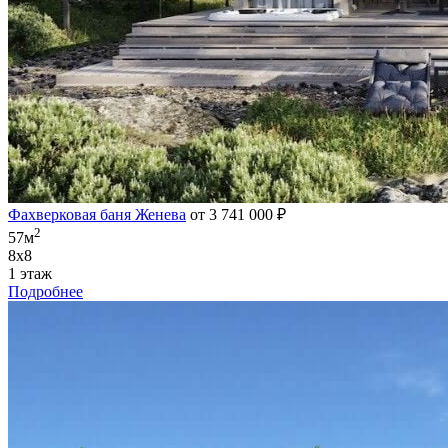
Фахверковая баня Женева
от 3 741 000 ₽
2
57м
8х8
1 этаж
Подробнее