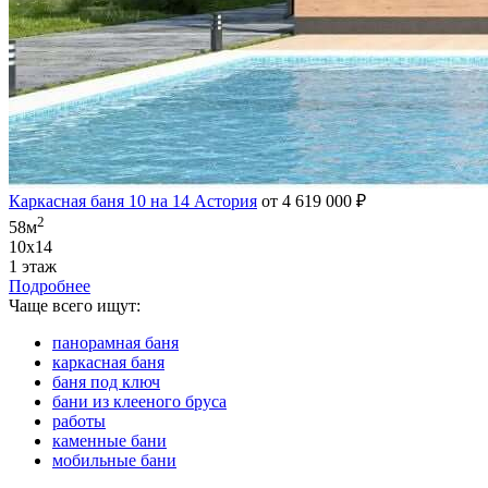
Каркасная баня 10 на 14 Астория
от 4 619 000 ₽
2
58м
10х14
1 этаж
Подробнее
Чаще всего ищут:
панорамная баня
каркасная баня
баня под ключ
бани из клееного бруса
работы
каменные бани
мобильные бани