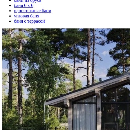
бани из бруса
баня 6 х 6
одноэтажные бани
угловая баня
баня с террасой