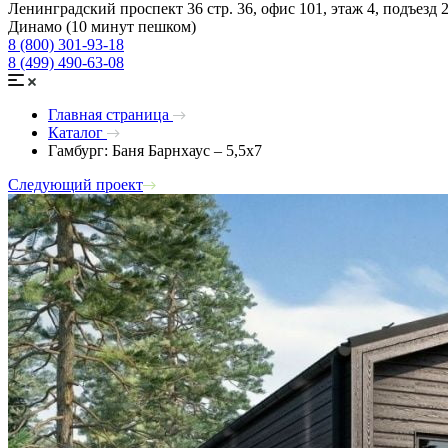
Ленинградский проспект 36 стр. 36, офис 101, этаж 4, подъезд 
Динамо (10 минут пешком)
8 (800) 301-93-18
8 (499) 490-63-08
Главная страница
Каталог
Гамбург: Баня Барнхаус – 5,5х7
Следующий проект