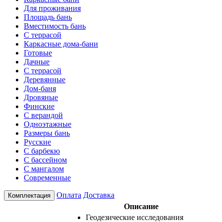
Для проживания
Площадь бань
Вместимость бань
С террасой
Каркасные дома-бани
Готовые
Дачные
С террасой
Деревянные
Дом-баня
Дровяные
Финские
С верандой
Одноэтажные
Размеры бань
Русские
С барбекю
С бассейном
С мангалом
Современные
Оплата
Доставка
Комплектация
Описание
Геодезические исследования