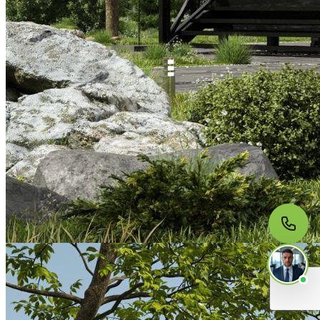
МЫ НА СВЯЗИ
Пишите нам
Онлайн · ответим за 5 минут
в рабочее время
Telegram
WhatsApp
MAX