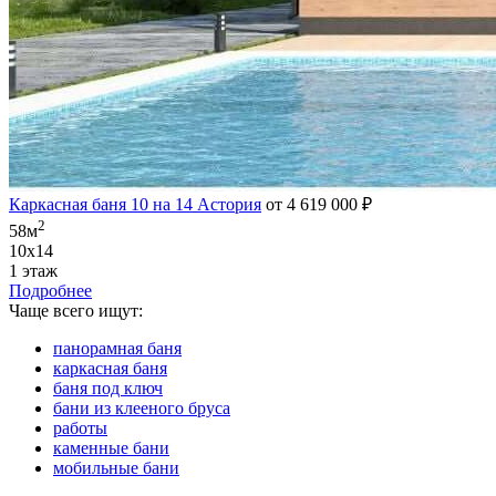
Каркасная баня 10 на 14 Астория
от 4 619 000 ₽
2
58м
10х14
1 этаж
Подробнее
Чаще всего ищут:
панорамная баня
каркасная баня
баня под ключ
бани из клееного бруса
работы
каменные бани
мобильные бани