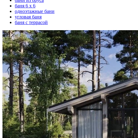
бани из бруса
баня 6 х 6
одноэтажные бани
угловая баня
баня с террасой