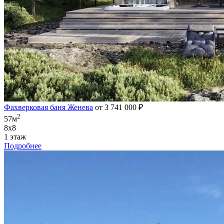
Фахверковая баня Женева
от 3 741 000 ₽
2
57м
8х8
1 этаж
Подробнее