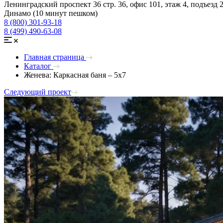
Ленинградский проспект 36 стр. 36, офис 101, этаж 4, подъезд 
Динамо (10 минут пешком)
8 (800) 301-93-18
8 (499) 490-63-08
Главная страница
Каталог
Женева: Каркасная баня – 5х7
Следующий проект