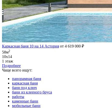
Каркасная баня 10 на 14 Астория
от 4 619 000 ₽
2
58м
10х14
1 этаж
Подробнее
Чаще всего ищут:
панорамная баня
каркасная баня
баня под ключ
бани из клееного бруса
работы
каменные бани
мобильные бани