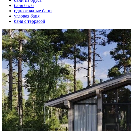
бани из бруса
баня 6 х 6
одноэтажные бани
угловая баня
баня с террасой