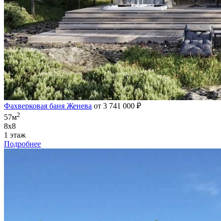
Фахверковая баня Женева
от 3 741 000 ₽
2
57м
8х8
1 этаж
Подробнее