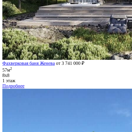
Фахверковая баня Женева
от 3 741 000 ₽
2
57м
8х8
1 этаж
Подробнее