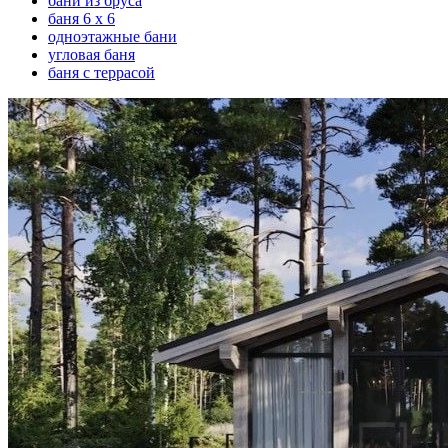
бани из бруса
баня 6 х 6
одноэтажные бани
угловая баня
баня с террасой