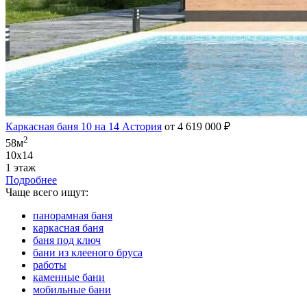
Каркасная баня 10 на 14 Астория
от 4 619 000 ₽
2
58м
10х14
1 этаж
Подробнее
Чаще всего ищут:
панорамная баня
каркасная баня
баня под ключ
бани из клееного бруса
работы
каменные бани
мобильные бани