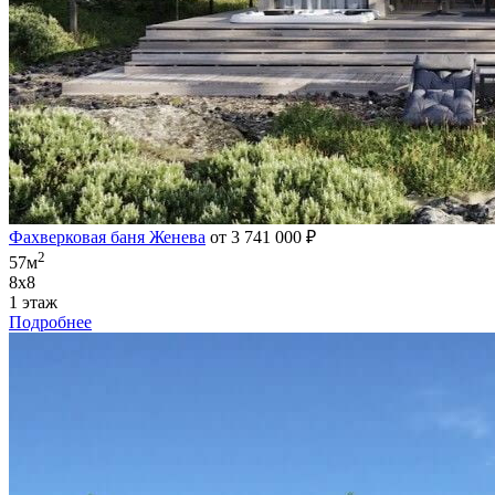
Фахверковая баня Женева
от 3 741 000 ₽
2
57м
8х8
1 этаж
Подробнее