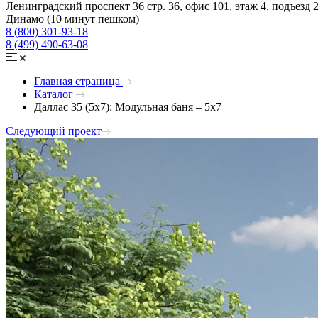
Ленинградский проспект 36 стр. 36, офис 101, этаж 4, подъезд 
Динамо (10 минут пешком)
8 (800) 301-93-18
8 (499) 490-63-08
Главная страница
Каталог
Даллас 35 (5х7): Модульная баня – 5х7
Следующий проект