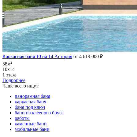
Каркасная баня 10 на 14 Астория
от 4 619 000 ₽
2
58м
10х14
1 этаж
Подробнее
Чаще всего ищут:
панорамная баня
каркасная баня
баня под ключ
бани из клееного бруса
работы
каменные бани
мобильные бани