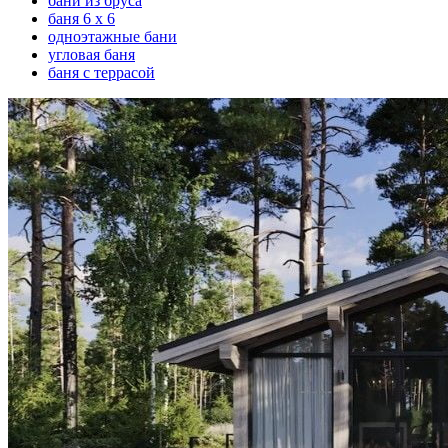
бани из бруса
баня 6 х 6
одноэтажные бани
угловая баня
баня с террасой