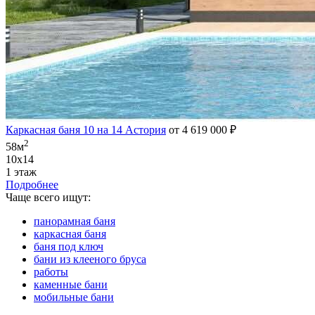
Каркасная баня 10 на 14 Астория
от 4 619 000 ₽
2
58м
10х14
1 этаж
Подробнее
Чаще всего ищут:
панорамная баня
каркасная баня
баня под ключ
бани из клееного бруса
работы
каменные бани
мобильные бани