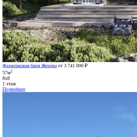
Фахверковая баня Женева
от 3 741 000 ₽
2
57м
8х8
1 этаж
Подробнее