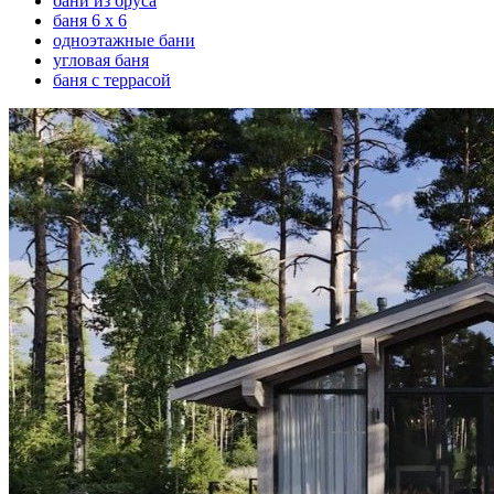
бани из бруса
баня 6 х 6
одноэтажные бани
угловая баня
баня с террасой