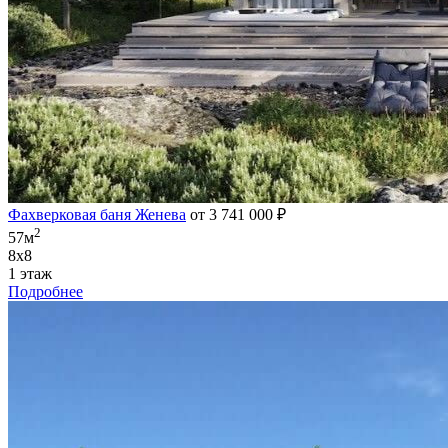
Фахверковая баня Женева
от 3 741 000 ₽
2
57м
8х8
1 этаж
Подробнее