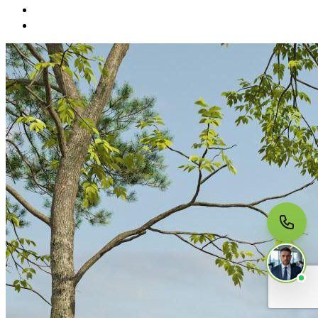
МЫ НА СВЯЗИ
Пишите нам
Онлайн · ответим за 5 минут
в рабочее время
Telegram
WhatsApp
MAX