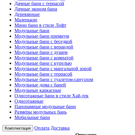
Дачные бани с террасой
Дачные эконом бани
Деревянные
Маленькие
Мини бани в стиле Лофт
Модульные бани
Модульные бани премиум
Модульные бани с беседкой
Модульные бани с верандой
Модульные бани с душем
Модульные бани с комнатой
Модульные бани с купелью
Модульные бани с мангальной зоной
Модульные бани с террасой
Модульные бани с туалетом-санузлом
Модульные дома с баней
Модульные каркасные
Одноэтажные бани в стиле Хай-тек
Одноэтажные
Панорамные модульные бани
Размеры модульных бань
Мобильные бани
Оплата
Доставка
Комплектация
Описание