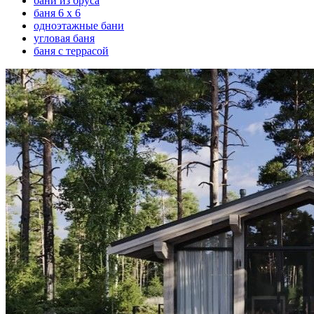
бани из бруса
баня 6 х 6
одноэтажные бани
угловая баня
баня с террасой