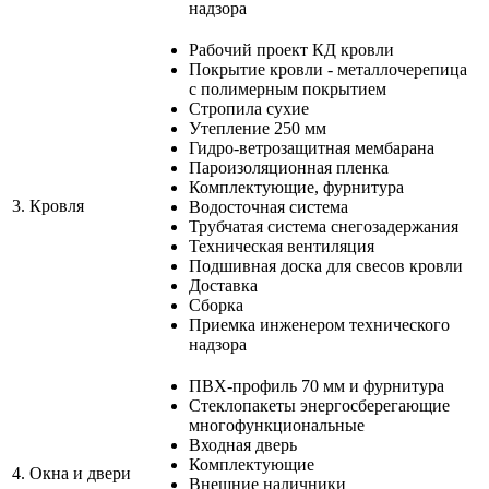
надзора
Рабочий проект КД кровли
Покрытие кровли - металлочерепица
с полимерным покрытием
Стропила сухие
Утепление 250 мм
Гидро-ветрозащитная мембарана
Пароизоляционная пленка
Комплектующие, фурнитура
3.
Кровля
Водосточная система
Трубчатая система снегозадержания
Техническая вентиляция
Подшивная доска для свесов кровли
Доставка
Сборка
Приемка инженером технического
надзора
ПВХ-профиль 70 мм и фурнитура
Стеклопакеты энергосберегающие
многофункциональные
Входная дверь
Комплектующие
4.
Окна и двери
Внешние наличники