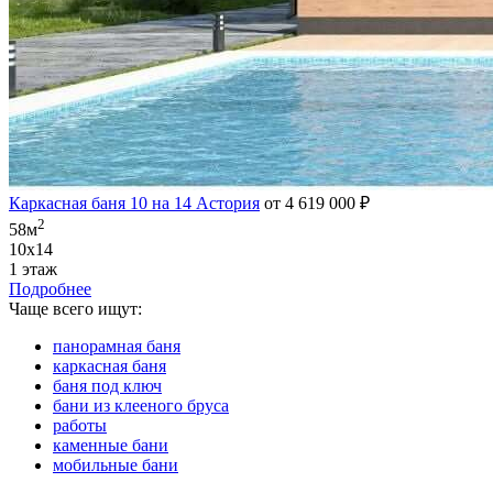
Каркасная баня 10 на 14 Астория
от 4 619 000 ₽
2
58м
10х14
1 этаж
Подробнее
Чаще всего ищут:
панорамная баня
каркасная баня
баня под ключ
бани из клееного бруса
работы
каменные бани
мобильные бани