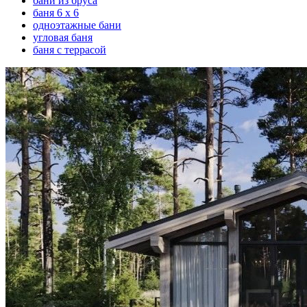
бани из бруса
баня 6 х 6
одноэтажные бани
угловая баня
баня с террасой