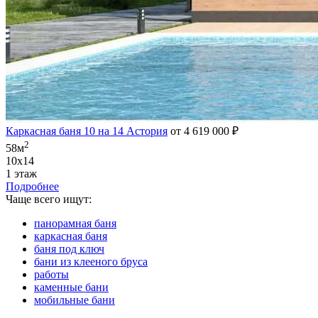
Каркасная баня 10 на 14 Астория
от 4 619 000 ₽
2
58м
10х14
1 этаж
Подробнее
Чаще всего ищут:
панорамная баня
каркасная баня
баня под ключ
бани из клееного бруса
работы
каменные бани
мобильные бани