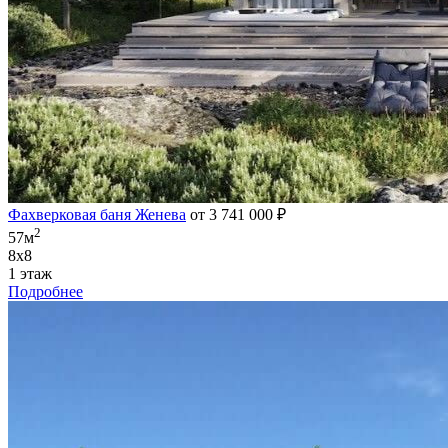
Фахверковая баня Женева
от 3 741 000 ₽
2
57м
8х8
1 этаж
Подробнее