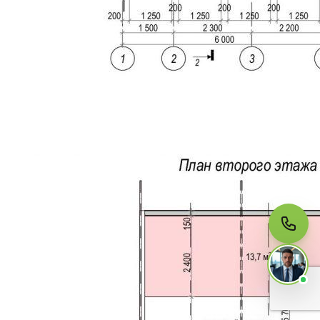
МЫ НА СВЯЗИ
Пишите нам
Онлайн · ответим за 5 минут
в рабочее время
Telegram
WhatsApp
MAX