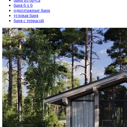
бани из бруса
баня 6 х 6
одноэтажные бани
угловая баня
баня с террасой