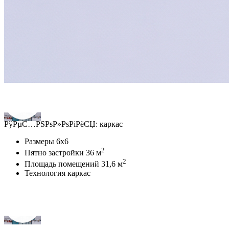
РўРµС…РЅРѕР»РѕРіРёСЏ:
каркас
Размеры
6х6
2
Пятно застройки
36 м
2
Площадь помещений
31,6 м
Технология
каркас