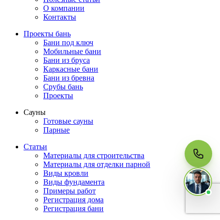
О компании
Контакты
Проекты бань
Бани под ключ
МЫ НА СВЯЗИ
Пишите нам
Мобильные бани
Онлайн · ответим за 5 минут
Бани из бруса
в рабочее время
Каркасные бани
Бани из бревна
Срубы бань
Telegram
Проекты
Сауны
Готовые сауны
WhatsApp
Парные
Статьи
MAX
Материалы для строительства
Материалы для отделки парной
Виды кровли
Виды фундамента
Примеры работ
Регистрация дома
Регистрация бани