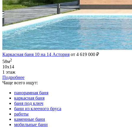
Каркасная баня 10 на 14 Астория
от 4 619 000 ₽
2
58м
10х14
1 этаж
Подробнее
Чаще всего ищут:
панорамная баня
каркасная баня
баня под ключ
бани из клееного бруса
работы
каменные бани
мобильные бани