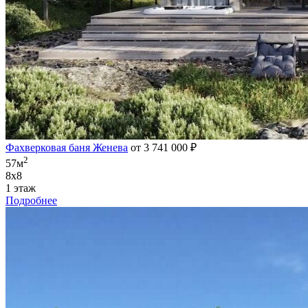
Фахверковая баня Женева
от 3 741 000 ₽
2
57м
8х8
1 этаж
Подробнее