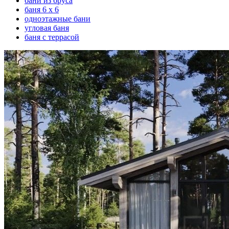
бани из бруса
баня 6 х 6
одноэтажные бани
угловая баня
баня с террасой