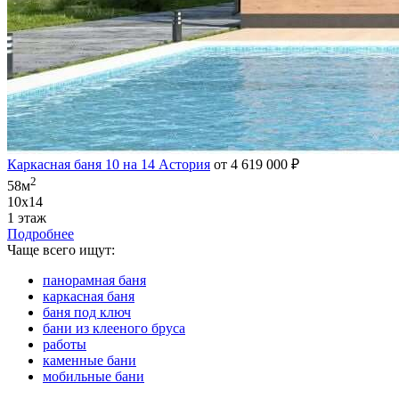
Каркасная баня 10 на 14 Астория
от 4 619 000 ₽
2
58м
10х14
1 этаж
Подробнее
Чаще всего ищут:
панорамная баня
каркасная баня
баня под ключ
бани из клееного бруса
работы
каменные бани
мобильные бани