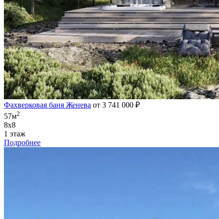
Фахверковая баня Женева
от 3 741 000 ₽
2
57м
8х8
1 этаж
Подробнее