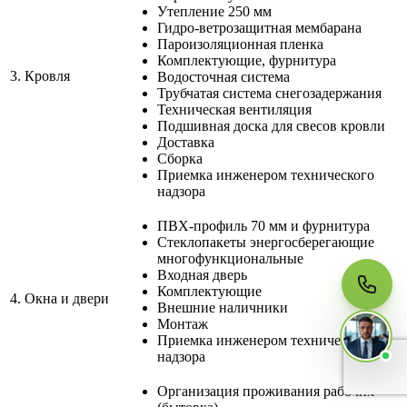
Утепление 250 мм
Гидро-ветрозащитная мембарана
Пароизоляционная пленка
Комплектующие, фурнитура
3.
Кровля
Водосточная система
МЫ НА СВЯЗИ
Пишите нам
Трубчатая система снегозадержания
Онлайн · ответим за 5 минут
Техническая вентиляция
в рабочее время
Подшивная доска для свесов кровли
Доставка
Сборка
Telegram
Приемка инженером технического
надзора
WhatsApp
ПВХ-профиль 70 мм и фурнитура
Стеклопакеты энергосберегающие
многофункциональные
Входная дверь
MAX
Комплектующие
4.
Окна и двери
Внешние наличники
Монтаж
Приемка инженером технического
надзора
Организация проживания рабочих