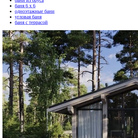
бани из бруса
баня 6 х 6
одноэтажные бани
угловая баня
баня с террасой