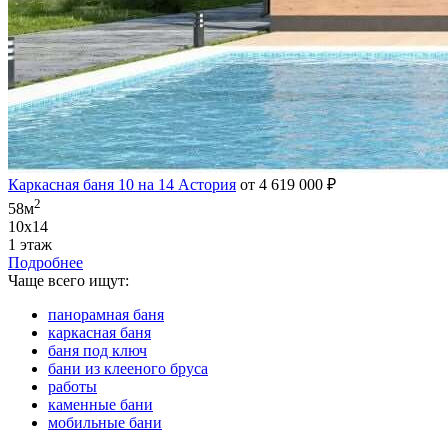
Каркасная баня 10 на 14 Астория
от 4 619 000 ₽
2
58м
10х14
1 этаж
Подробнее
Чаще всего ищут:
панорамная баня
каркасная баня
баня под ключ
бани из клееного бруса
работы
каменные бани
мобильные бани