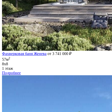
Фахверковая баня Женева
от 3 741 000 ₽
2
57м
8х8
1 этаж
Подробнее