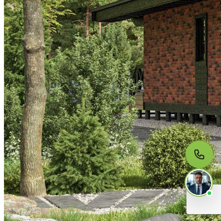
МЫ НА СВЯЗИ
Пишите нам
Онлайн · ответим за 5 минут
в рабочее время
Telegram
WhatsApp
MAX