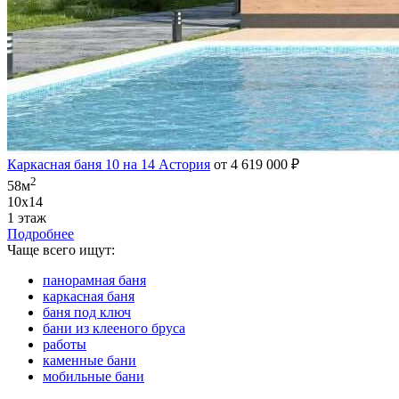
Каркасная баня 10 на 14 Астория
от 4 619 000 ₽
2
58м
10х14
1 этаж
Подробнее
Чаще всего ищут:
панорамная баня
каркасная баня
баня под ключ
бани из клееного бруса
работы
каменные бани
мобильные бани