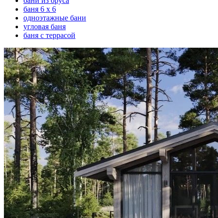
бани из бруса
баня 6 х 6
одноэтажные бани
угловая баня
баня с террасой