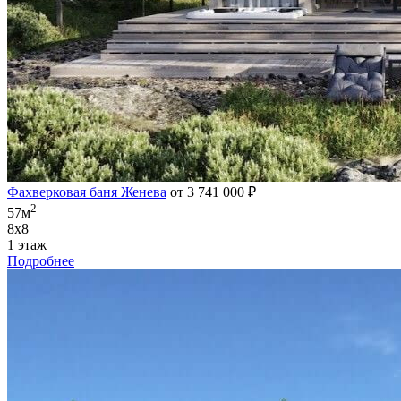
Фахверковая баня Женева
от 3 741 000 ₽
2
57м
8х8
1 этаж
Подробнее