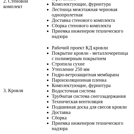
2.
Стеновой
Комплектующие, фурнитура
комплект
Лестница межэтажная черновая
однопролетная
Доставка стенового комплекта
Сборка стенового комплекта
Приемка инженером технического
надзора
Рабочий проект КД кровли
Покрытие кровли - металлочерепица
с полимерным покрытием
Стропила сухие
Утепление 250 мм
Гидро-ветрозащитная мембарана
Пароизоляционная пленка
Комплектующие, фурнитура
3.
Кровля
Водосточная система
Трубчатая система снегозадержания
Техническая вентиляция
Подшивная доска для свесов кровли
Доставка
Сборка
Приемка инженером технического
надзора