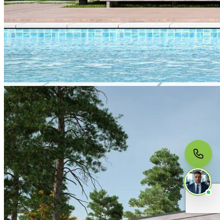
МЫ НА СВЯЗИ
Пишите нам
Онлайн · ответим за 5 минут
в рабочее время
Telegram
WhatsApp
MAX