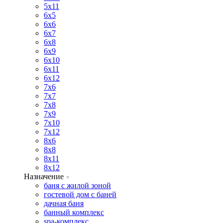
5х11
6х5
6х6
6х7
6х8
6х9
6х10
6х11
6х12
7х6
7х7
7х8
7х9
7х10
7х12
8х6
8х8
8х11
8х12
Назначение
баня с жилой зоной
гостевой дом с баней
дачная баня
банный комплекс
spa-комплекс