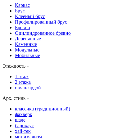
Каркас
Брус
Клееный брус
Профилированный брус
Бревно
Оцилиндрованное бревно
Деревянные
Каменные
Модульные
Мобильные
Этажность
1 этаж
2 этажа
с мансардой
Арх. стиль
классика (традиционный)
фахверк
шале
барнхаус
хай-тек
минимализм