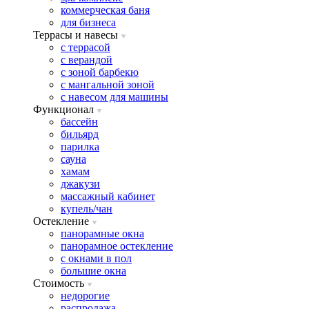
коммерческая баня
для бизнеса
Террасы и навесы
с террасой
с верандой
с зоной барбекю
с мангальной зоной
с навесом для машины
Функционал
бассейн
бильярд
парилка
сауна
хамам
джакузи
массажный кабинет
купель/чан
Остекление
панорамные окна
панорамное остекление
с окнами в пол
большие окна
Стоимость
недорогие
распродажа