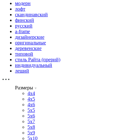
модерн
лофт
скандинавский
финский
русский
a-frame
дизайнерские
оригинальные
деревенские
типовой
стиль Райта (прерий)
индивидуальный
леший
Размеры
4х4
4х5
4х6
5х5
5х6
5х7
5х8
5х9
5х10