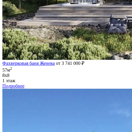
Фахверковая баня Женева
от 3 741 000 ₽
2
57м
8х8
1 этаж
Подробнее