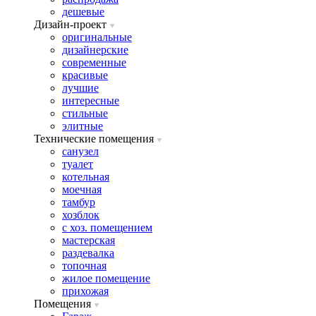
дешевые
Дизайн-проект
оригинальные
дизайнерские
современные
красивые
лучшие
интересные
стильные
элитные
Технические помещения
санузел
туалет
котельная
моечная
тамбур
хозблок
с хоз. помещением
мастерская
раздевалка
топочная
жилое помещение
прихожая
Помещения