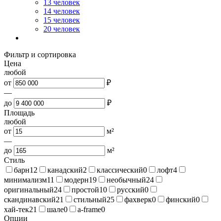
13 человек
14 человек
15 человек
20 человек
Фильтр и сортировка
Цена
любой
от
₽
—
до
₽
Площадь
любой
от
м²
—
до
м²
Стиль
барн
12
канадский
2
классический
0
лофт
4
минимализм
11
модерн
19
необычный
24
оригинальный
24
простой
10
русский
0
скандинавский
21
стильный
25
фахверк
0
финский
0
хай-тек
21
шале
0
a-frame
0
Опции