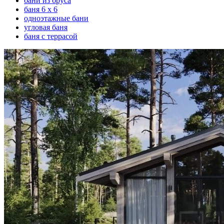
бани из бруса
баня 6 х 6
одноэтажные бани
угловая баня
баня с террасой