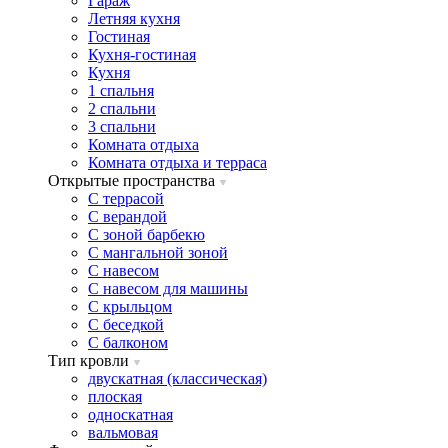
Гараж
Летняя кухня
Гостиная
Кухня-гостиная
Кухня
1 спальня
2 спальни
3 спальни
Комната отдыха
Комната отдыxа и терраса
Открытые пространства
C террасой
C верандой
C зоной барбекю
C мангальной зоной
C навесом
C навесом для машины
C крыльцом
C беседкой
C балконом
Тип кровли
двускатная (классическая)
плоская
односкатная
вальмовая