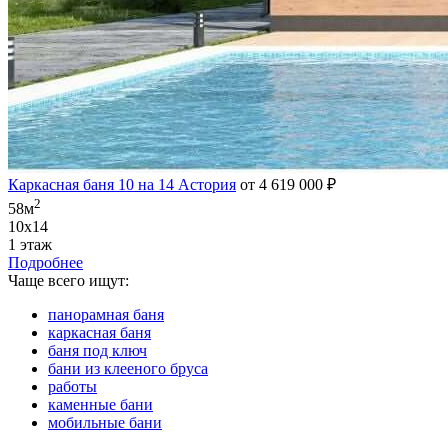
Каркасная баня 10 на 14 Астория
от 4 619 000 ₽
2
58м
10х14
1 этаж
Подробнее
Чаще всего ищут:
панорамная баня
каркасная баня
баня под ключ
бани из клееного бруса
работы
каменные бани
мобильные бани