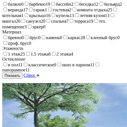
балкон
0
барбекю
19
бассейн
2
беседка
12
бильярд
2
веранда
17
гараж
1
гостевая
2
комната отдыха
25
котельная
1
крыльцо
16
купель
13
летняя кухня
13
мангал
20
санузел
20
спальня
7
терраса
19
тех.
помещение
3
эркер
0
Материал
бревно
0
брус
0
камень
0
каркас
28
клееный брус
0
проф. брус
0
Этажность
1 этаж
25
1,5 этажа
6
2 этажа
4
Остекление
в пол
11
классическое
0
окно в парном
11
панорамное
11
Сброс
Показать