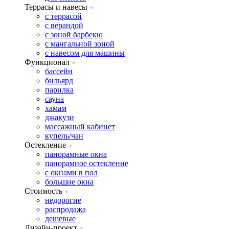
Террасы и навесы
с террасой
с верандой
с зоной барбекю
с мангальной зоной
с навесом для машины
Функционал
бассейн
бильярд
парилка
сауна
хамам
джакузи
массажный кабинет
купель/чан
Остекление
панорамные окна
панорамное остекление
с окнами в пол
большие окна
Стоимость
недорогие
распродажа
дешевые
Дизайн-проект