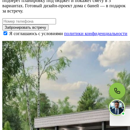
подберёт планировку под бюджет и покажет смету в 3
вариантах. Готовый дизайн-проект дома с баней — в подарок
за встречу.
МЫ НА СВЯЗИ
Забронировать встречу
Пишите нам
Я соглашаюсь с условиями
политики конфиденциальности
Онлайн · ответим за 5 минут
в рабочее время
Telegram
WhatsApp
MAX