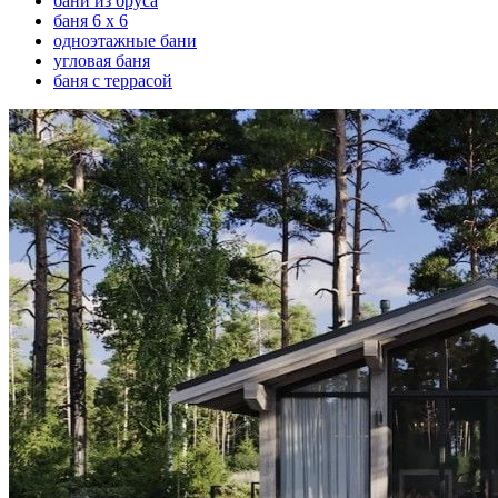
бани из бруса
баня 6 х 6
одноэтажные бани
угловая баня
баня с террасой