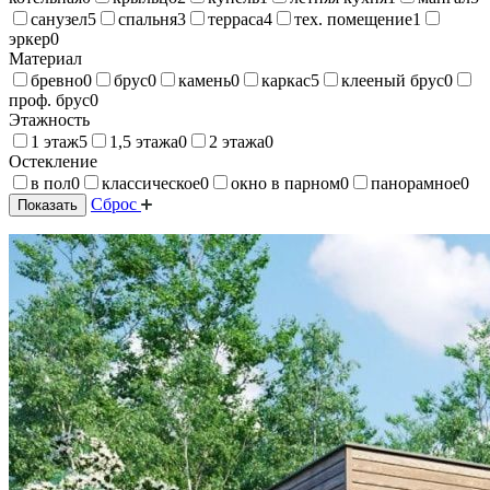
санузел
5
спальня
3
терраса
4
тех. помещение
1
эркер
0
Материал
бревно
0
брус
0
камень
0
каркас
5
клееный брус
0
проф. брус
0
Этажность
1 этаж
5
1,5 этажа
0
2 этажа
0
Остекление
в пол
0
классическое
0
окно в парном
0
панорамное
0
Сброс
Показать