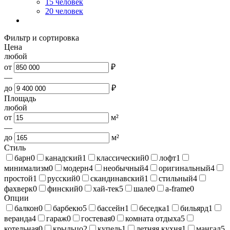
15 человек
20 человек
Фильтр и сортировка
Цена
любой
от
₽
—
до
₽
Площадь
любой
от
м²
—
до
м²
Стиль
барн
0
канадский
1
классический
0
лофт
1
минимализм
0
модерн
4
необычный
4
оригинальный
4
простой
1
русский
0
скандинавский
1
стильный
4
фахверк
0
финский
0
хай-тек
5
шале
0
a-frame
0
Опции
балкон
0
барбекю
5
бассейн
1
беседка
1
бильярд
1
веранда
4
гараж
0
гостевая
0
комната отдыха
5
котельная
0
крыльцо
2
купель
1
летняя кухня
1
мангал
5