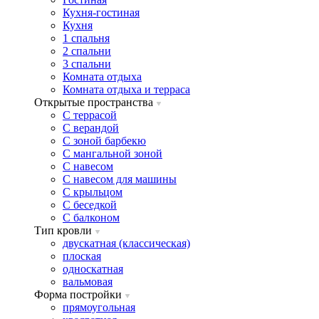
Кухня-гостиная
Кухня
1 спальня
2 спальни
3 спальни
Комната отдыха
Комната отдыxа и терраса
Открытые пространства
C террасой
C верандой
C зоной барбекю
C мангальной зоной
C навесом
C навесом для машины
C крыльцом
C беседкой
C балконом
Тип кровли
двускатная (классическая)
плоская
односкатная
вальмовая
Форма постройки
прямоугольная