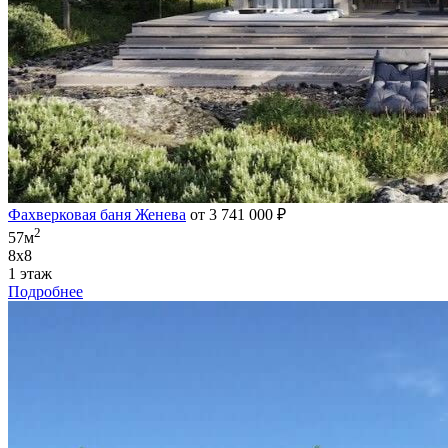
Фахверковая баня Женева
от 3 741 000 ₽
2
57м
8х8
1 этаж
Подробнее