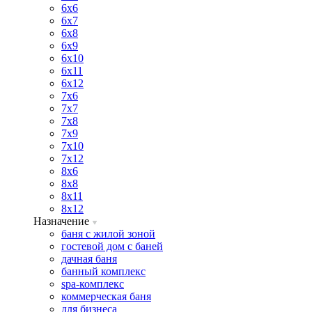
6х6
6х7
6х8
6х9
6х10
6х11
6х12
7х6
7х7
7х8
7х9
7х10
7х12
8х6
8х8
8х11
8х12
Назначение
баня с жилой зоной
гостевой дом с баней
дачная баня
банный комплекс
spa-комплекс
коммерческая баня
для бизнеса