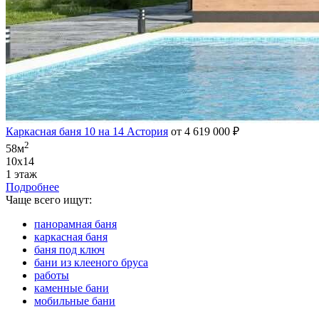
Каркасная баня 10 на 14 Астория
от 4 619 000 ₽
2
58м
10х14
1 этаж
Подробнее
Чаще всего ищут:
панорамная баня
каркасная баня
баня под ключ
бани из клееного бруса
работы
каменные бани
мобильные бани