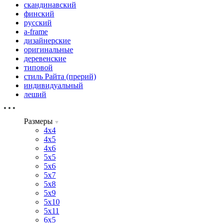
скандинавский
финский
русский
a-frame
дизайнерские
оригинальные
деревенские
типовой
стиль Райта (прерий)
индивидуальный
леший
Размеры
4х4
4х5
4х6
5х5
5х6
5х7
5х8
5х9
5х10
5х11
6х5