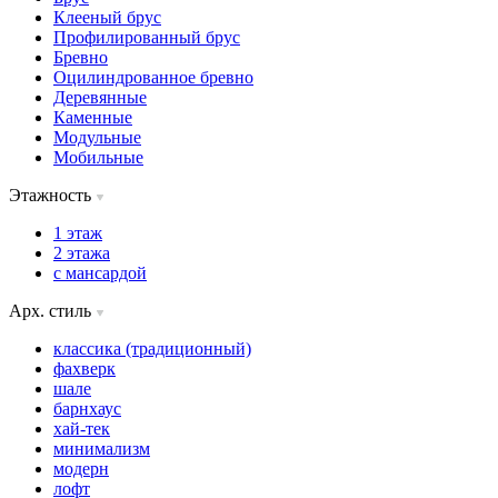
Клееный брус
Профилированный брус
Бревно
Оцилиндрованное бревно
Деревянные
Каменные
Модульные
Мобильные
Этажность
1 этаж
2 этажа
с мансардой
Арх. стиль
классика (традиционный)
фахверк
шале
барнхаус
хай-тек
минимализм
модерн
лофт