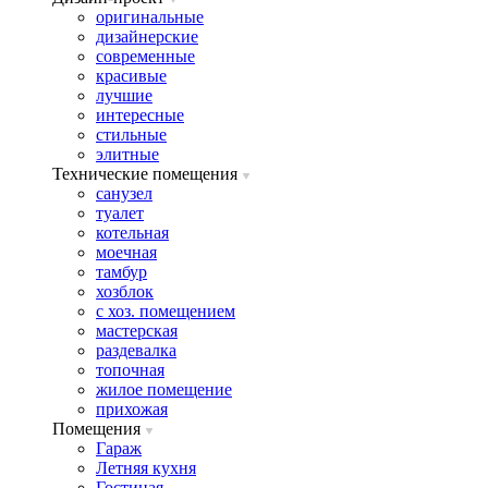
оригинальные
дизайнерские
современные
красивые
лучшие
интересные
стильные
элитные
Технические помещения
санузел
туалет
котельная
моечная
тамбур
хозблок
с хоз. помещением
мастерская
раздевалка
топочная
жилое помещение
прихожая
Помещения
Гараж
Летняя кухня
Гостиная