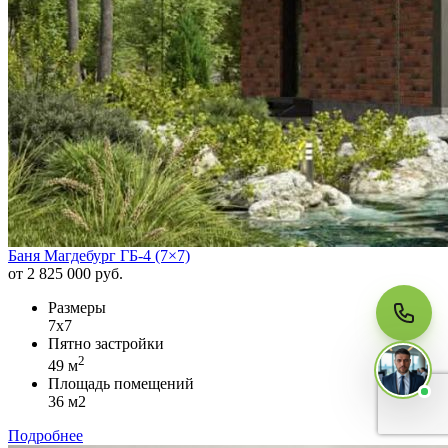
МЫ НА СВЯЗИ
Пишите нам
Онлайн · ответим за 5 минут
в рабочее время
Telegram
WhatsApp
Баня Магдебург ГБ-4 (7×7)
от 2 825 000 руб.
Размеры
MAX
7x7
Пятно застройки
2
49 м
Площадь помещений
36 м2
Подробнее