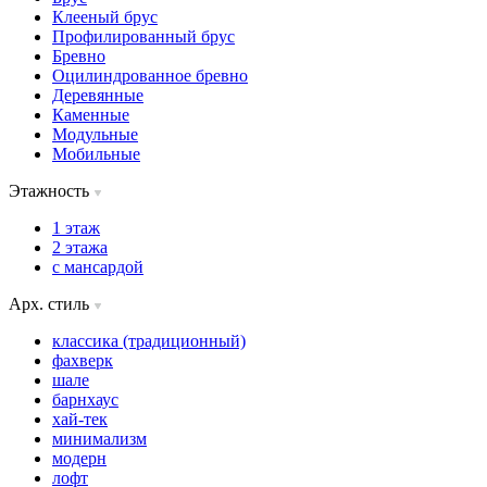
Клееный брус
Профилированный брус
Бревно
Оцилиндрованное бревно
Деревянные
Каменные
Модульные
Мобильные
Этажность
1 этаж
2 этажа
с мансардой
Арх. стиль
классика (традиционный)
фахверк
шале
барнхаус
хай-тек
минимализм
модерн
лофт