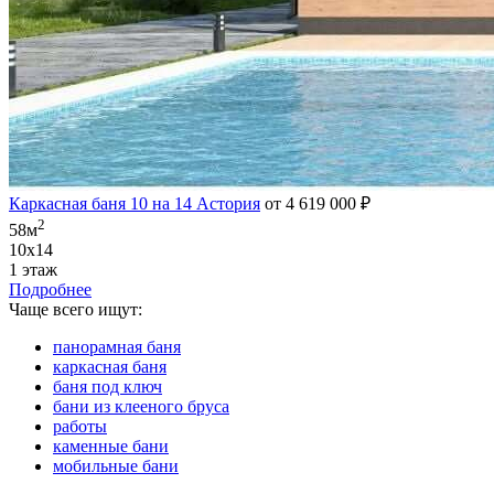
Каркасная баня 10 на 14 Астория
от 4 619 000 ₽
2
58м
10х14
1 этаж
Подробнее
Чаще всего ищут:
панорамная баня
каркасная баня
баня под ключ
бани из клееного бруса
работы
каменные бани
мобильные бани