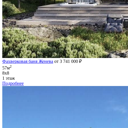
Фахверковая баня Женева
от 3 741 000 ₽
2
57м
8х8
1 этаж
Подробнее