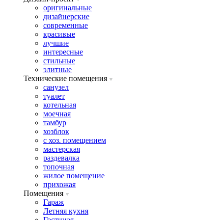
оригинальные
дизайнерские
современные
красивые
лучшие
интересные
стильные
элитные
Технические помещения
санузел
туалет
котельная
моечная
тамбур
хозблок
с хоз. помещением
мастерская
раздевалка
топочная
жилое помещение
прихожая
Помещения
Гараж
Летняя кухня
Гостиная