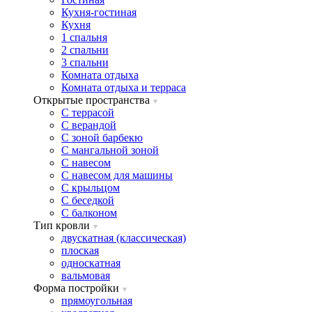
Кухня-гостиная
Кухня
1 спальня
2 спальни
3 спальни
Комната отдыха
Комната отдыxа и терраса
Открытые пространства
C террасой
C верандой
C зоной барбекю
C мангальной зоной
C навесом
C навесом для машины
C крыльцом
C беседкой
C балконом
Тип кровли
двускатная (классическая)
плоская
односкатная
вальмовая
Форма постройки
прямоугольная