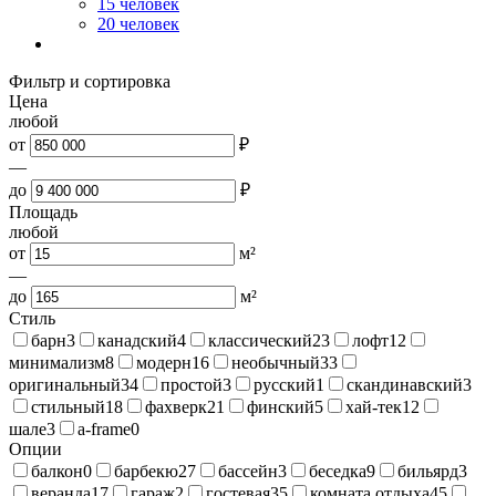
15 человек
20 человек
Фильтр и сортировка
Цена
любой
от
₽
—
до
₽
Площадь
любой
от
м²
—
до
м²
Стиль
барн
3
канадский
4
классический
23
лофт
12
минимализм
8
модерн
16
необычный
33
оригинальный
34
простой
3
русский
1
скандинавский
3
стильный
18
фахверк
21
финский
5
хай-тек
12
шале
3
a-frame
0
Опции
балкон
0
барбекю
27
бассейн
3
беседка
9
бильярд
3
веранда
17
гараж
2
гостевая
35
комната отдыха
45