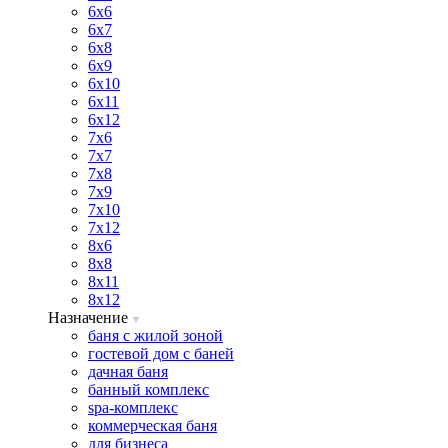
6х6
6х7
6х8
6х9
6х10
6х11
6х12
7х6
7х7
7х8
7х9
7х10
7х12
8х6
8х8
8х11
8х12
Назначение
баня с жилой зоной
гостевой дом с баней
дачная баня
банный комплекс
spa-комплекс
коммерческая баня
для бизнеса