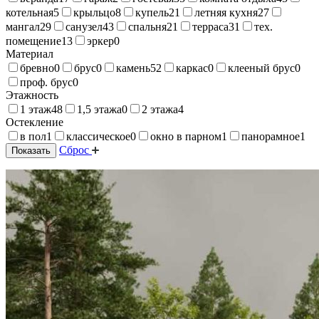
котельная
5
крыльцо
8
купель
21
летняя кухня
27
мангал
29
санузел
43
спальня
21
терраса
31
тех.
помещение
13
эркер
0
Материал
бревно
0
брус
0
камень
52
каркас
0
клееный брус
0
проф. брус
0
Этажность
1 этаж
48
1,5 этажа
0
2 этажа
4
Остекление
в пол
1
классическое
0
окно в парном
1
панорамное
1
Сброс
Показать