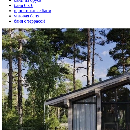
бани из бруса
баня 6 х 6
одноэтажные бани
угловая баня
баня с террасой