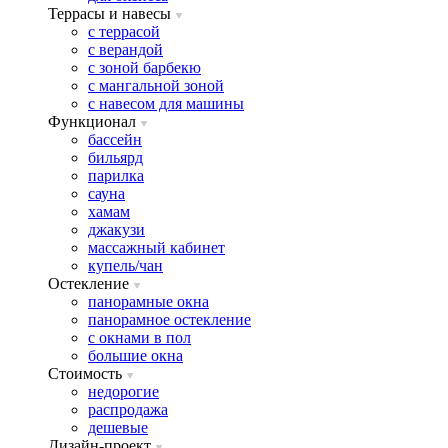
Террасы и навесы
с террасой
с верандой
с зоной барбекю
с мангальной зоной
с навесом для машины
Функционал
бассейн
бильярд
парилка
сауна
хамам
джакузи
массажный кабинет
купель/чан
Остекление
панорамные окна
панорамное остекление
с окнами в пол
большие окна
Стоимость
недорогие
распродажа
дешевые
Дизайн-проект