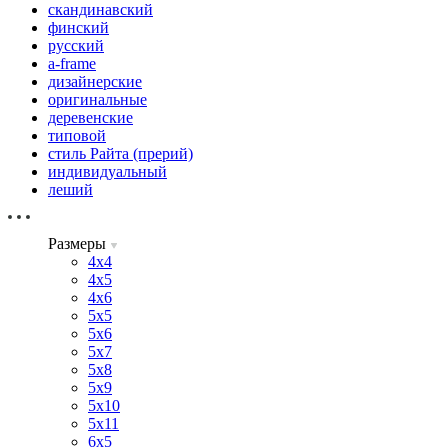
скандинавский
финский
русский
a-frame
дизайнерские
оригинальные
деревенские
типовой
стиль Райта (прерий)
индивидуальный
леший
Размеры
4х4
4х5
4х6
5х5
5х6
5х7
5х8
5х9
5х10
5х11
6х5