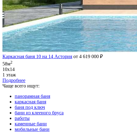
Каркасная баня 10 на 14 Астория
от 4 619 000 ₽
2
58м
10х14
1 этаж
Подробнее
Чаще всего ищут:
панорамная баня
каркасная баня
баня под ключ
бани из клееного бруса
работы
каменные бани
мобильные бани