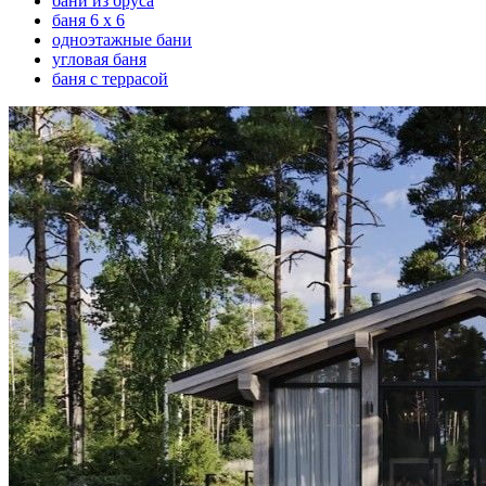
бани из бруса
баня 6 х 6
одноэтажные бани
угловая баня
баня с террасой