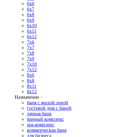
6х6
6х7
6х8
6х9
6х10
6х11
6х12
7х6
7х7
7х8
7х9
7х10
7х12
8х6
8х8
8х11
8х12
Назначение
баня с жилой зоной
гостевой дом с баней
дачная баня
банный комплекс
spa-комплекс
коммерческая баня
для бизнеса