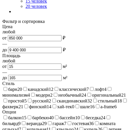
15 человек
20 человек
Фильтр и сортировка
Цена
любой
от
₽
—
до
₽
Площадь
любой
от
м²
—
до
м²
Стиль
барн
20
канадский
12
классический
7
лофт
4
минимализм
4
модерн
2
необычный
24
оригинальный
21
простой
5
русский
2
скандинавский
32
стильный
18
фахверк
21
финский
14
хай-тек
0
шале
16
a-frame
6
Опции
балкон
15
барбекю
40
бассейн
10
беседка
24
бильярд
9
веранда
29
гараж
7
гостевая
36
комната
отдыха
47
котельная
11
крыльцо
24
купель
26
летняя