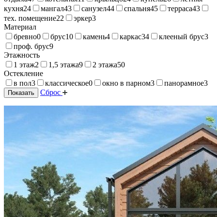
кухня
24
мангал
43
санузел
44
спальня
45
терраса
43
тех. помещение
22
эркер
3
Материал
бревно
0
брус
10
камень
4
каркас
34
клееный брус
3
проф. брус
9
Этажность
1 этаж
2
1,5 этажа
9
2 этажа
50
Остекление
в пол
3
классическое
0
окно в парном
3
панорамное
3
Сброс
Показать