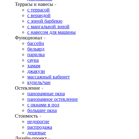
Террасы и навесы
с террасой
с верандой
с зоной барбекю
с мангальной зоной
с навесом для машины
Функционал
бассейн
бильярд
парилка
сауна
хамам
джакузи
массажный кабинет
купель/чан
Остекление
панорамные окна
панорамное остекление
с окнами в пол
большие окна
Стоимость
недорогие
распродажа
дешевые
Дизайн-проект