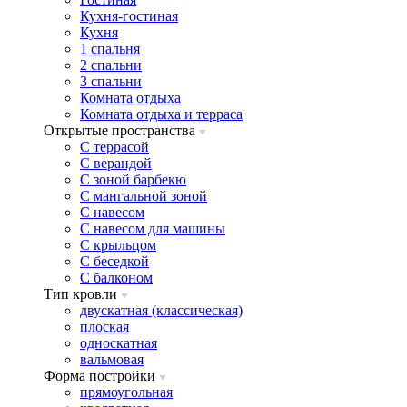
Кухня-гостиная
Кухня
1 спальня
2 спальни
3 спальни
Комната отдыха
Комната отдыxа и терраса
Открытые пространства
C террасой
C верандой
C зоной барбекю
C мангальной зоной
C навесом
C навесом для машины
C крыльцом
C беседкой
C балконом
Тип кровли
двускатная (классическая)
плоская
односкатная
вальмовая
Форма постройки
прямоугольная