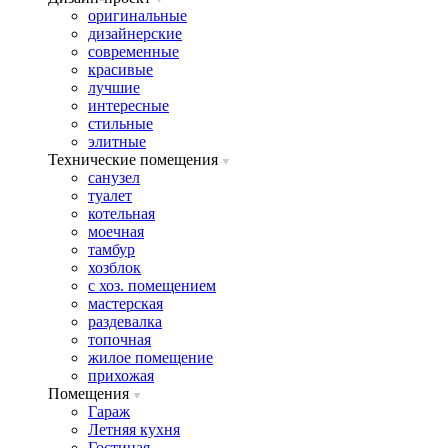
оригинальные
дизайнерские
современные
красивые
лучшие
интересные
стильные
элитные
Технические помещения
санузел
туалет
котельная
моечная
тамбур
хозблок
с хоз. помещением
мастерская
раздевалка
топочная
жилое помещение
прихожая
Помещения
Гараж
Летняя кухня
Гостиная