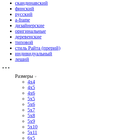
скандинавский
финский
русский
a-frame
дизайнерские
оригинальные
деревенские
типовой
стиль Райта (прерий)
индивидуальный
леший
Размеры
4х4
4х5
4х6
5х5
5х6
5х7
5х8
5х9
5х10
5х11
6х5