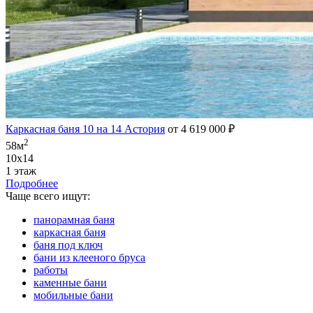
Каркасная баня 10 на 14 Астория
от 4 619 000 ₽
2
58м
10х14
1 этаж
Подробнее
Чаще всего ищут:
панорамная баня
каркасная баня
баня под ключ
бани из клееного бруса
работы
каменные бани
мобильные бани