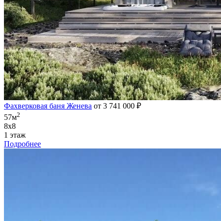
Фахверковая баня Женева
от 3 741 000 ₽
2
57м
8х8
1 этаж
Подробнее