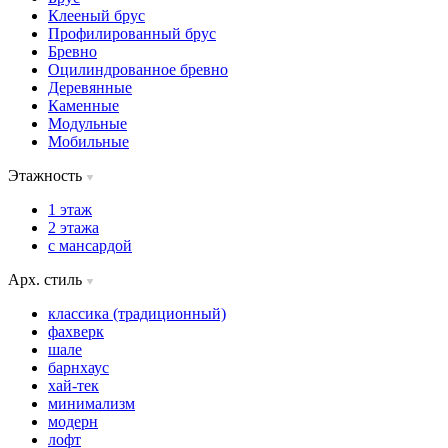
Клееный брус
Профилированный брус
Бревно
Оцилиндрованное бревно
Деревянные
Каменные
Модульные
Мобильные
Этажность
1 этаж
2 этажа
с мансардой
Арх. стиль
классика (традиционный)
фахверк
шале
барнхаус
хай-тек
минимализм
модерн
лофт