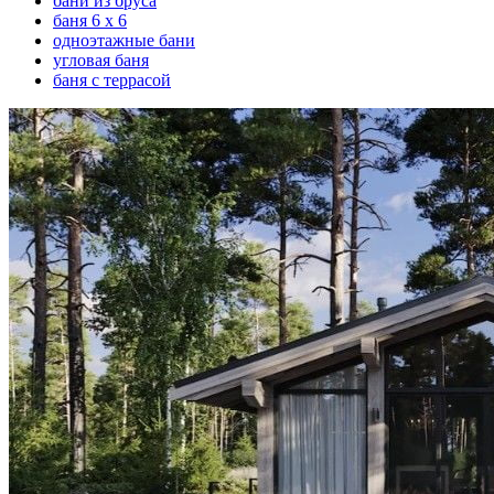
бани из бруса
баня 6 х 6
одноэтажные бани
угловая баня
баня с террасой