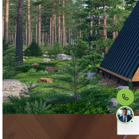
МЫ НА СВЯЗИ
Пишите нам
Онлайн · ответим за 5 минут
в рабочее время
Telegram
WhatsApp
MAX