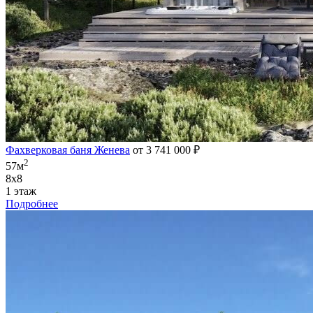
Фахверковая баня Женева
от 3 741 000 ₽
2
57м
8х8
1 этаж
Подробнее