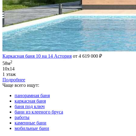
Каркасная баня 10 на 14 Астория
от 4 619 000 ₽
2
58м
10х14
1 этаж
Подробнее
Чаще всего ищут:
панорамная баня
каркасная баня
баня под ключ
бани из клееного бруса
работы
каменные бани
мобильные бани