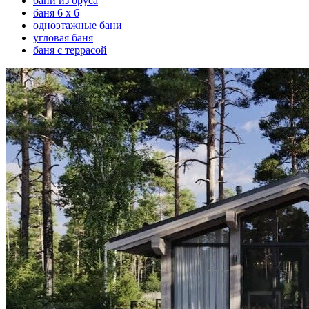
бани из бруса
баня 6 х 6
одноэтажные бани
угловая баня
баня с террасой