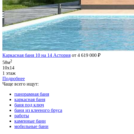
Каркасная баня 10 на 14 Астория
от 4 619 000 ₽
2
58м
10х14
1 этаж
Подробнее
Чаще всего ищут:
панорамная баня
каркасная баня
баня под ключ
бани из клееного бруса
работы
каменные бани
мобильные бани