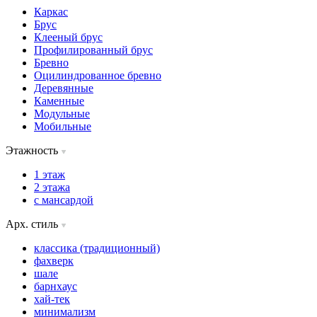
Каркас
Брус
Клееный брус
Профилированный брус
Бревно
Оцилиндрованное бревно
Деревянные
Каменные
Модульные
Мобильные
Этажность
1 этаж
2 этажа
с мансардой
Арх. стиль
классика (традиционный)
фахверк
шале
барнхаус
хай-тек
минимализм