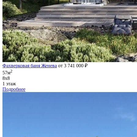
Фахверковая баня Женева
от 3 741 000 ₽
2
57м
8х8
1 этаж
Подробнее