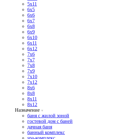
5х11
6х5
6х6
6х7
6х8
6х9
6х10
6х11
6х12
7х6
7х7
7х8
7х9
7х10
7х12
8х6
8х8
8х11
8х12
Назначение
баня с жилой зоной
гостевой дом с баней
дачная баня
банный комплекс
spa-комплекс