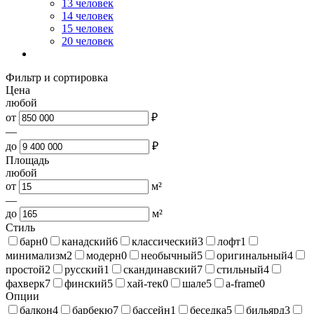
13 человек
14 человек
15 человек
20 человек
Фильтр и сортировка
Цена
любой
от
₽
—
до
₽
Площадь
любой
от
м²
—
до
м²
Стиль
барн
0
канадский
6
классический
3
лофт
1
минимализм
2
модерн
0
необычный
5
оригинальный
4
простой
2
русский
1
скандинавский
7
стильный
4
фахверк
7
финский
5
хай-тек
0
шале
5
a-frame
0
Опции
балкон
4
барбекю
7
бассейн
1
беседка
5
бильярд
3