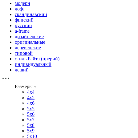
модерн
лофт
скандинавский
финский
русский
a-frame
дизайнерские
оригинальные
деревенские
типовой
стиль Райта (прерий)
индивидуальный
леший
Размеры
4х4
4х5
4х6
5х5
5х6
5х7
5х8
5х9
5х10