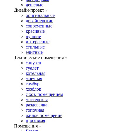
дешевые
Дизайн-проект
оригинальные
дизайнерские
современные
красивые
лучшие
интересные
стильные
элитные
Технические помещения
санузел
туалет
котельная
моечная
тамбур
хозблок
с хоз. помещением
мастерская
раздевалка
топочная
жилое помещение
прихожая
Помещения