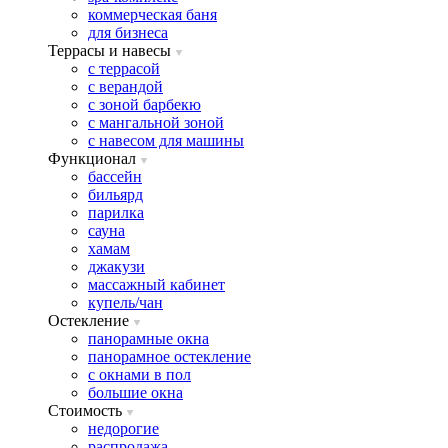
коммерческая баня
для бизнеса
Террасы и навесы
с террасой
с верандой
с зоной барбекю
с мангальной зоной
с навесом для машины
Функционал
бассейн
бильярд
парилка
сауна
хамам
джакузи
массажный кабинет
купель/чан
Остекление
панорамные окна
панорамное остекление
с окнами в пол
большие окна
Стоимость
недорогие
распродажа