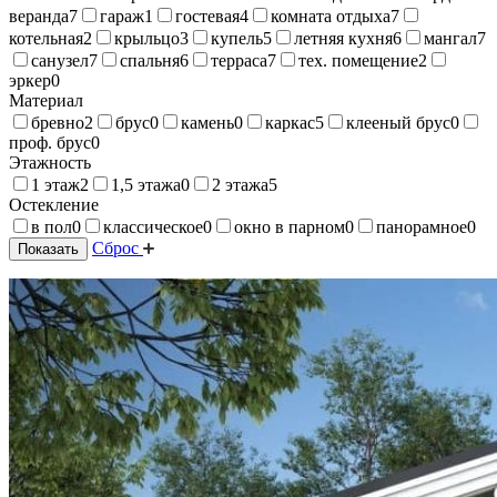
веранда
7
гараж
1
гостевая
4
комната отдыха
7
котельная
2
крыльцо
3
купель
5
летняя кухня
6
мангал
7
санузел
7
спальня
6
терраса
7
тех. помещение
2
эркер
0
Материал
бревно
2
брус
0
камень
0
каркас
5
клееный брус
0
проф. брус
0
Этажность
1 этаж
2
1,5 этажа
0
2 этажа
5
Остекление
в пол
0
классическое
0
окно в парном
0
панорамное
0
Сброс
Показать