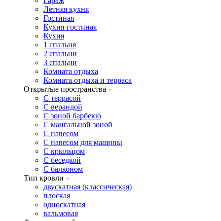
Гараж
Летняя кухня
Гостиная
Кухня-гостиная
Кухня
1 спальня
2 спальни
3 спальни
Комната отдыха
Комната отдыxа и терраса
Открытые пространства
C террасой
C верандой
C зоной барбекю
C мангальной зоной
C навесом
C навесом для машины
C крыльцом
C беседкой
C балконом
Тип кровли
двускатная (классическая)
плоская
односкатная
вальмовая