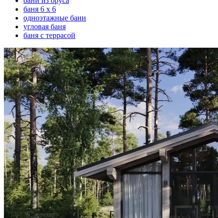
бани из бруса
баня 6 х 6
одноэтажные бани
угловая баня
баня с террасой