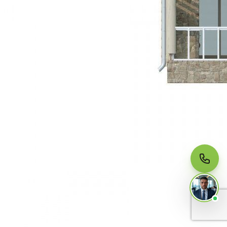
МЫ НА СВЯЗИ
Пишите нам
Онлайн · ответим за 5 минут
в рабочее время
Telegram
WhatsApp
MAX