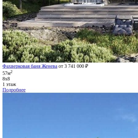
Фахверковая баня Женева
от 3 741 000 ₽
2
57м
8х8
1 этаж
Подробнее