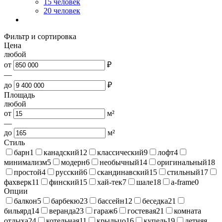
15 человек
20 человек
Фильтр и сортировка
Цена
любой
от
₽
—
до
₽
Площадь
любой
от
м²
—
до
м²
Стиль
барн
1
канадский
12
классический
9
лофт
4
минимализм
5
модерн
6
необычный
14
оригинальный
18
простой
4
русский
6
скандинавский
15
стильный
17
фахверк
11
финский
15
хай-тек
7
шале
18
a-frame
0
Опции
балкон
5
барбекю
23
бассейн
12
беседка
21
бильярд
14
веранда
23
гараж
6
гостевая
21
комната
отдыха
24
котельная
11
крыльцо
16
купель
19
летняя