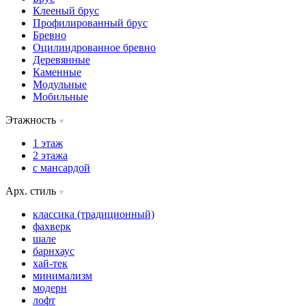
Клееный брус
Профилированный брус
Бревно
Оцилиндрованное бревно
Деревянные
Каменные
Модульные
Мобильные
Этажность
1 этаж
2 этажа
с мансардой
Арх. стиль
классика (традиционный)
фахверк
шале
барнхаус
хай-тек
минимализм
модерн
лофт