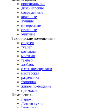
оригинальные
дизайнерские
современные
красивые
лучшие
интересные
стильные
элитные
Технические помещения
санузел
туалет
котельная
моечная
тамбур
хозблок
с хоз. помещением
мастерская
раздевалка
топочная
жилое помещение
прихожая
Помещения
Гараж
Летняя кухня
Гостиная