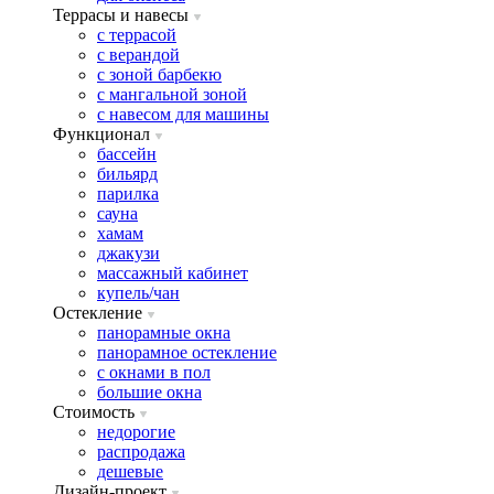
Террасы и навесы
с террасой
с верандой
с зоной барбекю
с мангальной зоной
с навесом для машины
Функционал
бассейн
бильярд
парилка
сауна
хамам
джакузи
массажный кабинет
купель/чан
Остекление
панорамные окна
панорамное остекление
с окнами в пол
большие окна
Стоимость
недорогие
распродажа
дешевые
Дизайн-проект