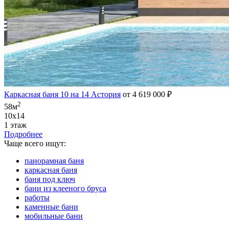
Каркасная баня 10 на 14 Астория
от 4 619 000 ₽
2
58м
10х14
1 этаж
Подробнее
Чаще всего ищут:
панорамная баня
каркасная баня
баня под ключ
бани из клееного бруса
работы
каменные бани
мобильные бани