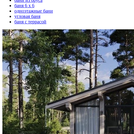
бани из бруса
баня 6 х 6
одноэтажные бани
угловая баня
баня с террасой