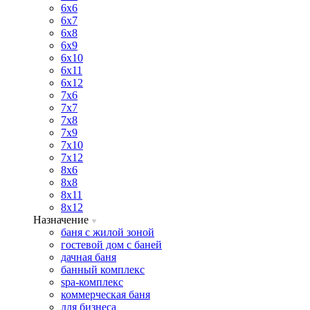
6х6
6х7
6х8
6х9
6х10
6х11
6х12
7х6
7х7
7х8
7х9
7х10
7х12
8х6
8х8
8х11
8х12
Назначение
баня с жилой зоной
гостевой дом с баней
дачная баня
банный комплекс
spa-комплекс
коммерческая баня
для бизнеса