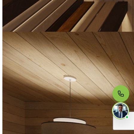
МЫ НА СВЯЗИ
Пишите нам
Онлайн · ответим за 5 минут
в рабочее время
Telegram
WhatsApp
MAX