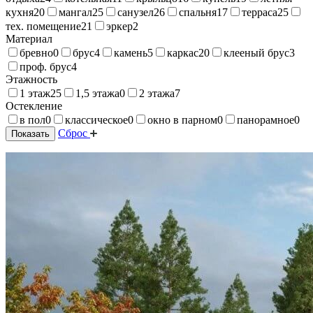
кухня
20
мангал
25
санузел
26
спальня
17
терраса
25
тех. помещение
21
эркер
2
Материал
бревно
0
брус
4
камень
5
каркас
20
клееный брус
3
проф. брус
4
Этажность
1 этаж
25
1,5 этажа
0
2 этажа
7
Остекление
в пол
0
классическое
0
окно в парном
0
панорамное
0
Сброс
Показать