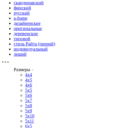
скандинавский
финский
русский
a-frame
дизайнерские
оригинальные
деревенские
типовой
стиль Райта (прерий)
индивидуальный
леший
Размеры
4х4
4х5
4х6
5х5
5х6
5х7
5х8
5х9
5х10
5х11
6х5