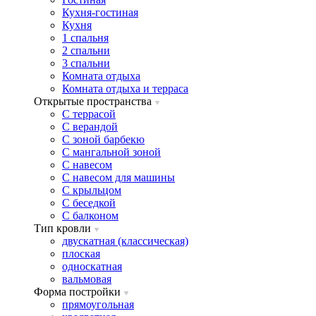
Кухня-гостиная
Кухня
1 спальня
2 спальни
3 спальни
Комната отдыха
Комната отдыxа и терраса
Открытые пространства
C террасой
C верандой
C зоной барбекю
C мангальной зоной
C навесом
C навесом для машины
C крыльцом
C беседкой
C балконом
Тип кровли
двускатная (классическая)
плоская
односкатная
вальмовая
Форма постройки
прямоугольная