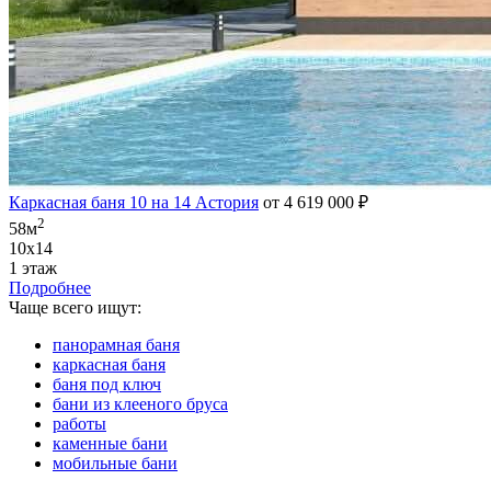
Каркасная баня 10 на 14 Астория
от 4 619 000 ₽
2
58м
10х14
1 этаж
Подробнее
Чаще всего ищут:
панорамная баня
каркасная баня
баня под ключ
бани из клееного бруса
работы
каменные бани
мобильные бани