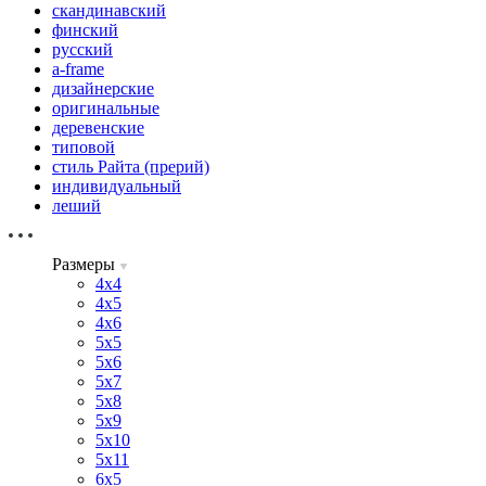
скандинавский
финский
русский
a-frame
дизайнерские
оригинальные
деревенские
типовой
стиль Райта (прерий)
индивидуальный
леший
Размеры
4х4
4х5
4х6
5х5
5х6
5х7
5х8
5х9
5х10
5х11
6х5