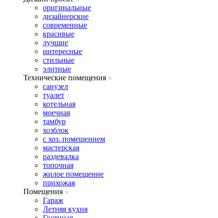
оригинальные
дизайнерские
современные
красивые
лучшие
интересные
стильные
элитные
Технические помещения
санузел
туалет
котельная
моечная
тамбур
хозблок
с хоз. помещением
мастерская
раздевалка
топочная
жилое помещение
прихожая
Помещения
Гараж
Летняя кухня
Гостиная