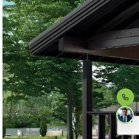
МЫ НА СВЯЗИ
Пишите нам
Онлайн · ответим за 5 минут
в рабочее время
Telegram
WhatsApp
MAX