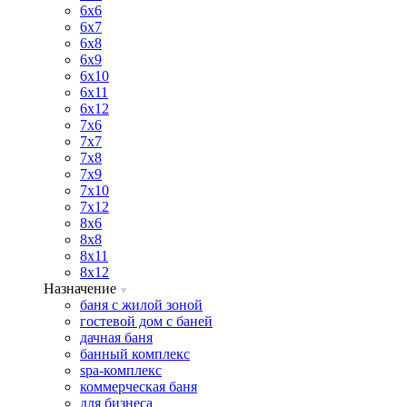
6х6
6х7
6х8
6х9
6х10
6х11
6х12
7х6
7х7
7х8
7х9
7х10
7х12
8х6
8х8
8х11
8х12
Назначение
баня с жилой зоной
гостевой дом с баней
дачная баня
банный комплекс
spa-комплекс
коммерческая баня
для бизнеса