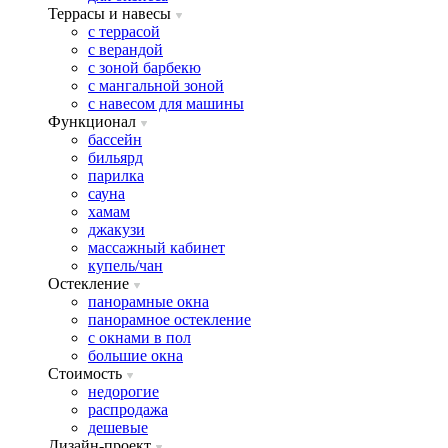
Террасы и навесы
с террасой
с верандой
с зоной барбекю
с мангальной зоной
с навесом для машины
Функционал
бассейн
бильярд
парилка
сауна
хамам
джакузи
массажный кабинет
купель/чан
Остекление
панорамные окна
панорамное остекление
с окнами в пол
большие окна
Стоимость
недорогие
распродажа
дешевые
Дизайн-проект