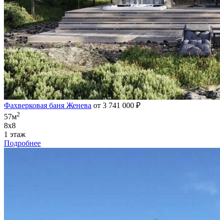
Фахверковая баня Женева
от 3 741 000 ₽
2
57м
8х8
1 этаж
Подробнее