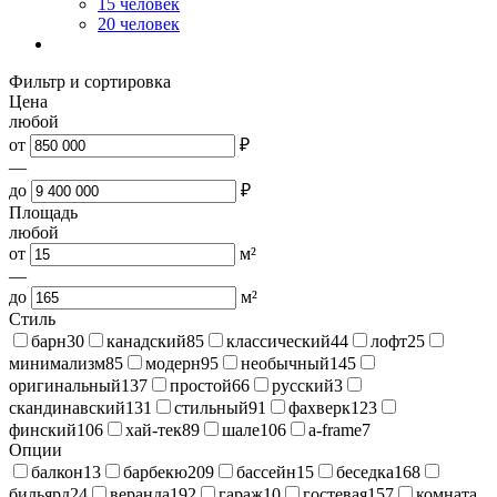
15 человек
20 человек
Фильтр и сортировка
Цена
любой
от
₽
—
до
₽
Площадь
любой
от
м²
—
до
м²
Стиль
барн
30
канадский
85
классический
44
лофт
25
минимализм
85
модерн
95
необычный
145
оригинальный
137
простой
66
русский
3
скандинавский
131
стильный
91
фахверк
123
финский
106
хай-тек
89
шале
106
a-frame
7
Опции
балкон
13
барбекю
209
бассейн
15
беседка
168
бильярд
24
веранда
192
гараж
10
гостевая
157
комната