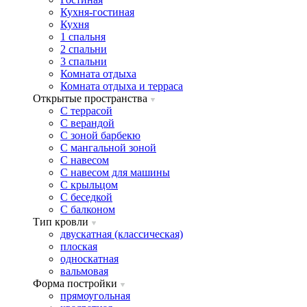
Кухня-гостиная
Кухня
1 спальня
2 спальни
3 спальни
Комната отдыха
Комната отдыxа и терраса
Открытые пространства
C террасой
C верандой
C зоной барбекю
C мангальной зоной
C навесом
C навесом для машины
C крыльцом
C беседкой
C балконом
Тип кровли
двускатная (классическая)
плоская
односкатная
вальмовая
Форма постройки
прямоугольная