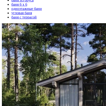
бани из бруса
баня 6 х 6
одноэтажные бани
угловая баня
баня с террасой