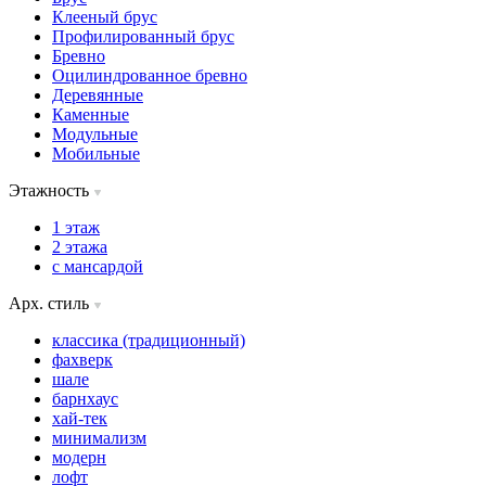
Клееный брус
Профилированный брус
Бревно
Оцилиндрованное бревно
Деревянные
Каменные
Модульные
Мобильные
Этажность
1 этаж
2 этажа
с мансардой
Арх. стиль
классика (традиционный)
фахверк
шале
барнхаус
хай-тек
минимализм
модерн
лофт