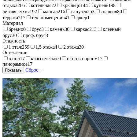
отдыха
266
котельная
22
крыльцо
144
купель
198
летняя кухня
192
мангал
216
санузел
253
спальня
80
терраса
217
тех. помещение
41
эркер
1
Материал
бревно
0
брус
3
камень
36
каркас
213
клееный
брус
30
проф. брус
3
Этажность
1 этаж
259
1,5 этажа
4
2 этажа
30
Остекление
в пол
17
классическое
0
окно в парном
17
панорамное
17
Сброс
Показать