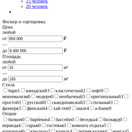
15 человек
20 человек
Фильтр и сортировка
Цена
любой
от
₽
—
до
₽
Площадь
любой
от
м²
—
до
м²
Стиль
барн
1
канадский
3
классический
2
лофт
0
минимализм
0
модерн
0
необычный
5
оригинальный
3
простой
1
русский
0
скандинавский
3
стильный
1
фахверк
5
финский
4
хай-тек
0
шале
4
a-frame
0
Опции
балкон
0
барбекю
4
бассейн
0
беседка
4
бильярд
0
веранда
4
гараж
0
гостевая
3
комната отдыха
5
котельная
0
крыльцо
2
купель
4
летняя кухня
4
мангал
5