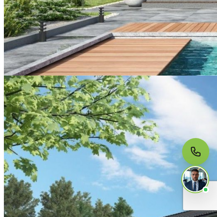
МЫ НА СВЯЗИ
Пишите нам
Онлайн · ответим за 5 минут
в рабочее время
Telegram
WhatsApp
MAX