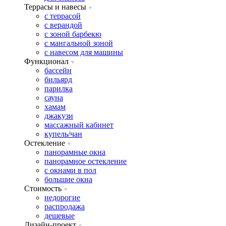
Террасы и навесы
с террасой
с верандой
с зоной барбекю
с мангальной зоной
с навесом для машины
Функционал
бассейн
бильярд
парилка
сауна
хамам
джакузи
массажный кабинет
купель/чан
Остекление
панорамные окна
панорамное остекление
с окнами в пол
большие окна
Стоимость
недорогие
распродажа
дешевые
Дизайн-проект