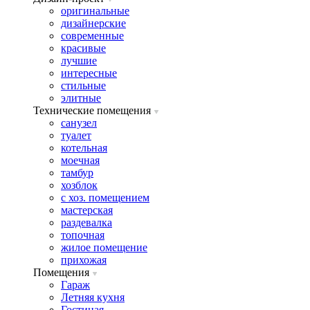
оригинальные
дизайнерские
современные
красивые
лучшие
интересные
стильные
элитные
Технические помещения
санузел
туалет
котельная
моечная
тамбур
хозблок
с хоз. помещением
мастерская
раздевалка
топочная
жилое помещение
прихожая
Помещения
Гараж
Летняя кухня
Гостиная