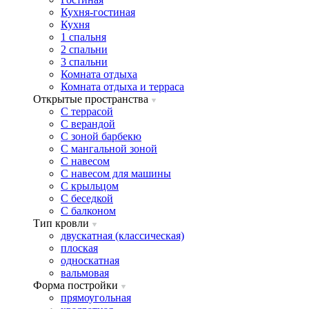
Кухня-гостиная
Кухня
1 спальня
2 спальни
3 спальни
Комната отдыха
Комната отдыxа и терраса
Открытые пространства
C террасой
C верандой
C зоной барбекю
C мангальной зоной
C навесом
C навесом для машины
C крыльцом
C беседкой
C балконом
Тип кровли
двускатная (классическая)
плоская
односкатная
вальмовая
Форма постройки
прямоугольная