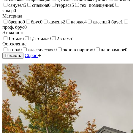
санузел
5
спальня
0
терраса
5
тех. помещение
0
эркер
0
Материал
бревно
0
брус
0
камень
2
каркас
4
клееный брус
1
проф. брус
0
Этажность
1 этаж
6
1,5 этажа
0
2 этажа
1
Остекление
в пол
0
классическое
0
окно в парном
0
панорамное
0
Сброс
Показать