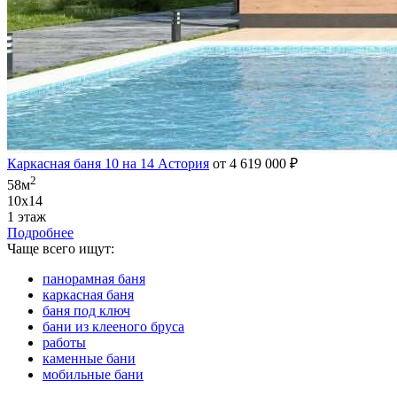
Каркасная баня 10 на 14 Астория
от 4 619 000 ₽
2
58м
10х14
1 этаж
Подробнее
Чаще всего ищут:
панорамная баня
каркасная баня
баня под ключ
бани из клееного бруса
работы
каменные бани
мобильные бани