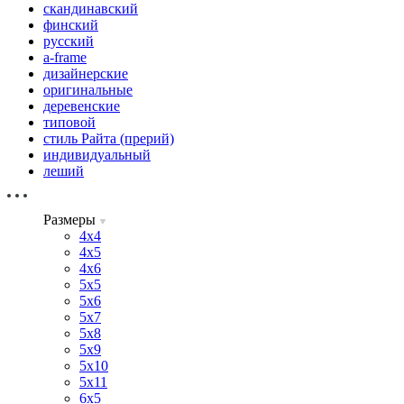
скандинавский
финский
русский
a-frame
дизайнерские
оригинальные
деревенские
типовой
стиль Райта (прерий)
индивидуальный
леший
Размеры
4х4
4х5
4х6
5х5
5х6
5х7
5х8
5х9
5х10
5х11
6х5