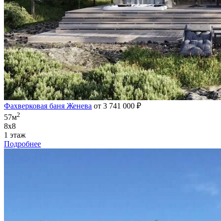
Фахверковая баня Женева
от 3 741 000 ₽
2
57м
8х8
1 этаж
Подробнее