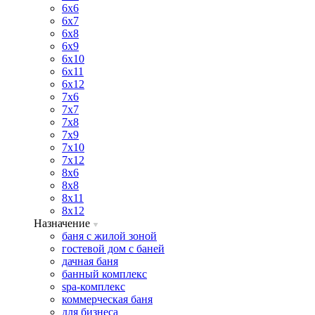
6х6
6х7
6х8
6х9
6х10
6х11
6х12
7х6
7х7
7х8
7х9
7х10
7х12
8х6
8х8
8х11
8х12
Назначение
баня с жилой зоной
гостевой дом с баней
дачная баня
банный комплекс
spa-комплекс
коммерческая баня
для бизнеса