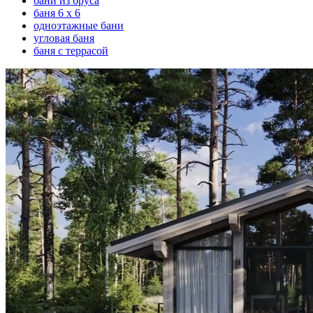
бани из бруса
баня 6 х 6
одноэтажные бани
угловая баня
баня с террасой