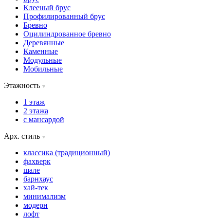
Клееный брус
Профилированный брус
Бревно
Оцилиндрованное бревно
Деревянные
Каменные
Модульные
Мобильные
Этажность
1 этаж
2 этажа
с мансардой
Арх. стиль
классика (традиционный)
фахверк
шале
барнхаус
хай-тек
минимализм
модерн
лофт