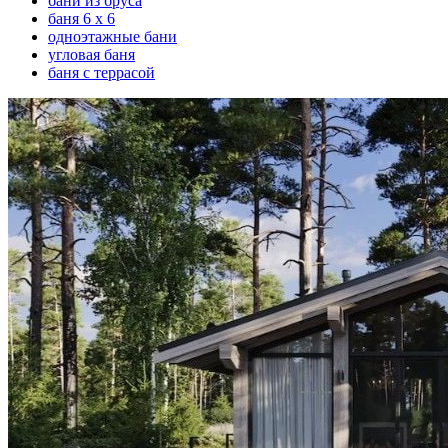
бани из бруса
баня 6 х 6
одноэтажные бани
угловая баня
баня с террасой