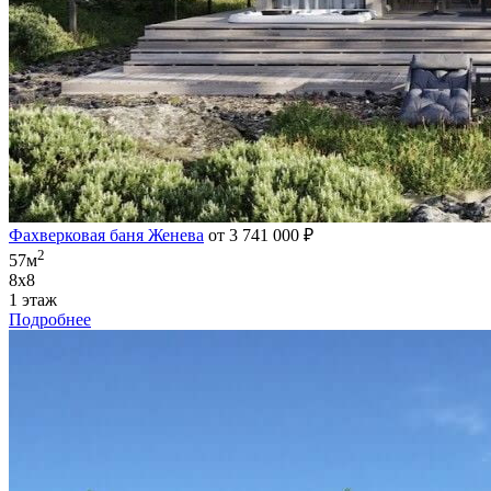
Фахверковая баня Женева
от 3 741 000 ₽
2
57м
8х8
1 этаж
Подробнее