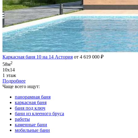
Каркасная баня 10 на 14 Астория
от 4 619 000 ₽
2
58м
10х14
1 этаж
Подробнее
Чаще всего ищут:
панорамная баня
каркасная баня
баня под ключ
бани из клееного бруса
работы
каменные бани
мобильные бани