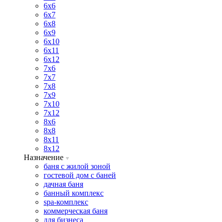
6х6
6х7
6х8
6х9
6х10
6х11
6х12
7х6
7х7
7х8
7х9
7х10
7х12
8х6
8х8
8х11
8х12
Назначение
баня с жилой зоной
гостевой дом с баней
дачная баня
банный комплекс
spa-комплекс
коммерческая баня
для бизнеса