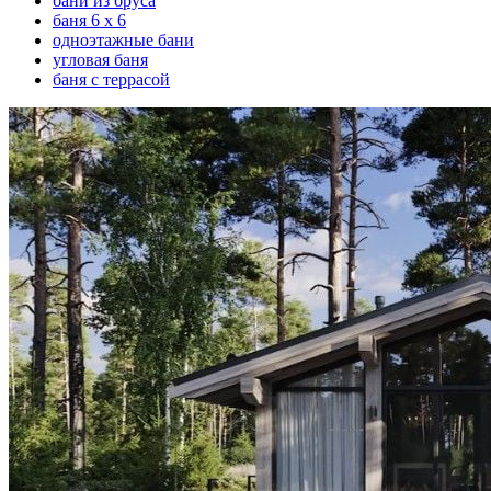
бани из бруса
баня 6 х 6
одноэтажные бани
угловая баня
баня с террасой