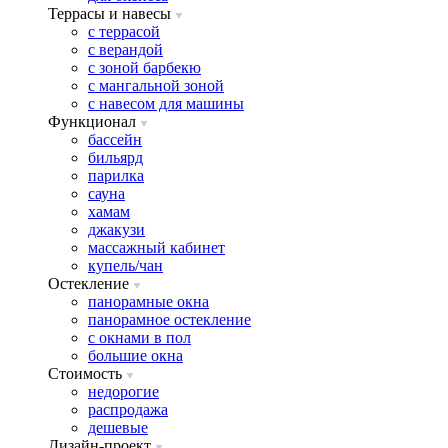
Террасы и навесы
с террасой
с верандой
с зоной барбекю
с мангальной зоной
с навесом для машины
Функционал
бассейн
бильярд
парилка
сауна
хамам
джакузи
массажный кабинет
купель/чан
Остекление
панорамные окна
панорамное остекление
с окнами в пол
большие окна
Стоимость
недорогие
распродажа
дешевые
Дизайн-проект