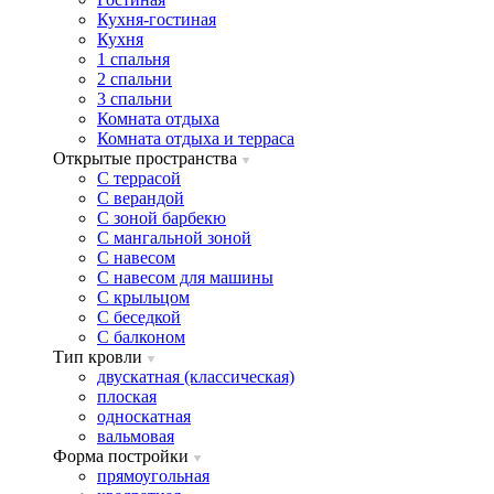
Кухня-гостиная
Кухня
1 спальня
2 спальни
3 спальни
Комната отдыха
Комната отдыxа и терраса
Открытые пространства
C террасой
C верандой
C зоной барбекю
C мангальной зоной
C навесом
C навесом для машины
C крыльцом
C беседкой
C балконом
Тип кровли
двускатная (классическая)
плоская
односкатная
вальмовая
Форма постройки
прямоугольная