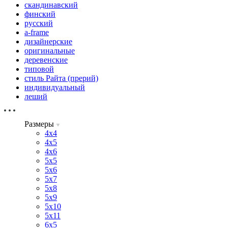
скандинавский
финский
русский
a-frame
дизайнерские
оригинальные
деревенские
типовой
стиль Райта (прерий)
индивидуальный
леший
Размеры
4х4
4х5
4х6
5х5
5х6
5х7
5х8
5х9
5х10
5х11
6х5