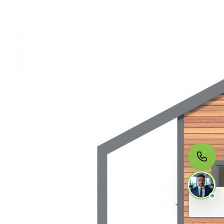
МЫ НА СВЯЗИ
Пишите нам
Онлайн · ответим за 5 минут
в рабочее время
Telegram
WhatsApp
MAX