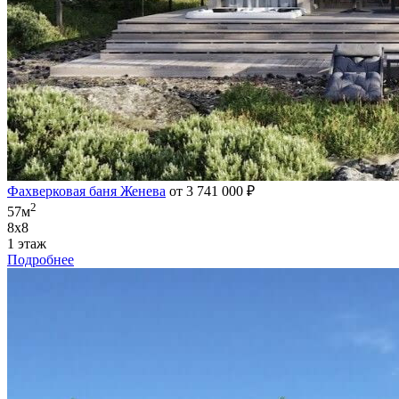
Фахверковая баня Женева
от 3 741 000 ₽
2
57м
8х8
1 этаж
Подробнее