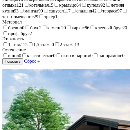
отдыха
121
котельная
15
крыльцо
64
купель
92
летняя
кухня
93
мангал
99
санузел
117
спальня
42
терраса
97
тех. помещение
29
эркер
1
Материал
бревно
0
брус
2
камень
20
каркас
86
клееный брус
20
проф. брус
2
Этажность
1 этаж
115
1,5 этажа
0
2 этажа
13
Остекление
в пол
0
классическое
0
окно в парном
0
панорамное
0
Сброс
Показать