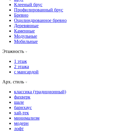
Клееный брус
Профилированный брус
Бревно
Оцилиндрованное бревно
Деревянные
Каменные
Модульные
Мобильные
Этажность
1 этаж
2 этажа
с мансардой
Арх. стиль
классика (традиционный)
фахверк
шале
барнхаус
хай-тек
минимализм
модерн
лофт