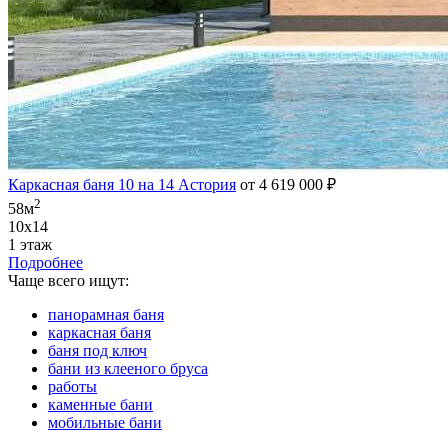
Каркасная баня 10 на 14 Астория
от 4 619 000 ₽
2
58м
10х14
1 этаж
Подробнее
Чаще всего ищут:
панорамная баня
каркасная баня
баня под ключ
бани из клееного бруса
работы
каменные бани
мобильные бани