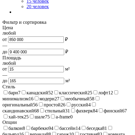
15 человек
20 человек
Фильтр и сортировка
Цена
любой
от
₽
—
до
₽
Площадь
любой
от
м²
—
до
м²
Стиль
барн
7
канадский
52
классический
25
лофт
12
минимализм
16
модерн
27
необычный
58
оригинальный
56
простой
26
русский
4
скандинавский
68
стильный
31
фахверк
84
финский
67
хай-тек
25
шале
75
a-frame
0
Опции
балкон
8
барбекю
94
бассейн
14
беседка
81
бильярд
16
веранда
88
гараж
10
гостевая
83
комната