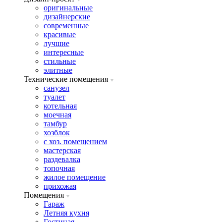
оригинальные
дизайнерские
современные
красивые
лучшие
интересные
стильные
элитные
Технические помещения
санузел
туалет
котельная
моечная
тамбур
хозблок
с хоз. помещением
мастерская
раздевалка
топочная
жилое помещение
прихожая
Помещения
Гараж
Летняя кухня
Гостиная