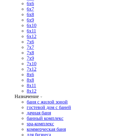
6х6
6х7
6х8
6х9
6х10
6х11
6х12
7х6
7х7
7х8
7х9
7х10
7х12
8х6
8х8
8х11
8х12
Назначение
баня с жилой зоной
гостевой дом с баней
дачная баня
банный комплекс
spa-комплекс
коммерческая баня
для бизнеса