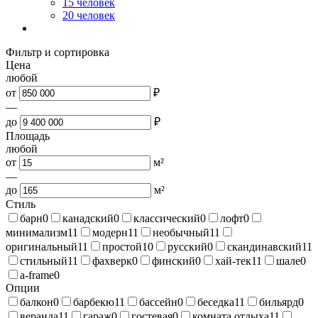
15 человек
20 человек
Фильтр и сортировка
Цена
любой
от
₽
—
до
₽
Площадь
любой
от
м²
—
до
м²
Стиль
барн
0
канадский
0
классический
0
лофт
0
минимализм
11
модерн
11
необычный
11
оригинальный
11
простой
10
русский
0
скандинавский
11
стильный
11
фахверк
0
финский
0
хай-тек
11
шале
0
a-frame
0
Опции
балкон
0
барбекю
11
бассейн
0
беседка
11
бильярд
0
веранда
11
гараж
0
гостевая
0
комната отдыха
11