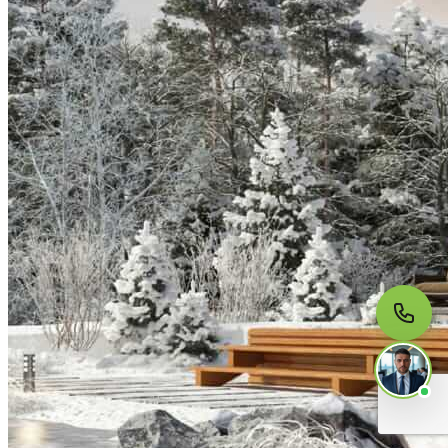
МЫ НА СВЯЗИ
Пишите нам
Онлайн · ответим за 5 минут
в рабочее время
Telegram
WhatsApp
MAX