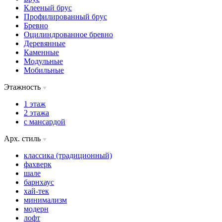
Клееный брус
Профилированный брус
Бревно
Оцилиндрованное бревно
Деревянные
Каменные
Модульные
Мобильные
Этажность
1 этаж
2 этажа
с мансардой
Арх. стиль
классика (традиционный)
фахверк
шале
барнхаус
хай-тек
минимализм
модерн
лофт