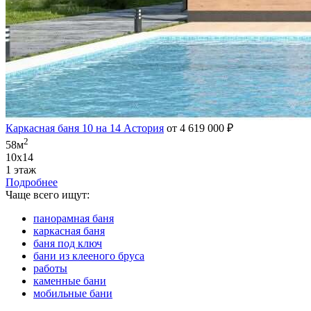
Каркасная баня 10 на 14 Астория
от 4 619 000 ₽
2
58м
10х14
1 этаж
Подробнее
Чаще всего ищут:
панорамная баня
каркасная баня
баня под ключ
бани из клееного бруса
работы
каменные бани
мобильные бани