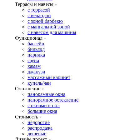
Террасы и навесы
с террасой
с верандой
с зоной барбекю
с мангальной зоной
с навесом для машины
Функционал
бассейн
бильярд
парилка
сауна
хамам
джакузи
массажный кабинет
купель/чан
Остекление
панорамные окна
панорамное остекление
с окнами в пол
большие окна
Стоимость
недорогие
распродажа
дешевые
Дизайн-проект