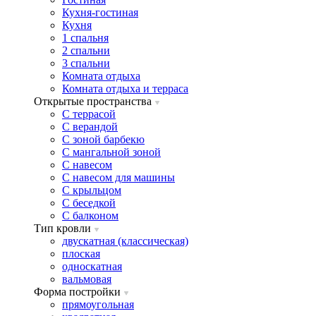
Кухня-гостиная
Кухня
1 спальня
2 спальни
3 спальни
Комната отдыха
Комната отдыxа и терраса
Открытые пространства
C террасой
C верандой
C зоной барбекю
C мангальной зоной
C навесом
C навесом для машины
C крыльцом
C беседкой
C балконом
Тип кровли
двускатная (классическая)
плоская
односкатная
вальмовая
Форма постройки
прямоугольная