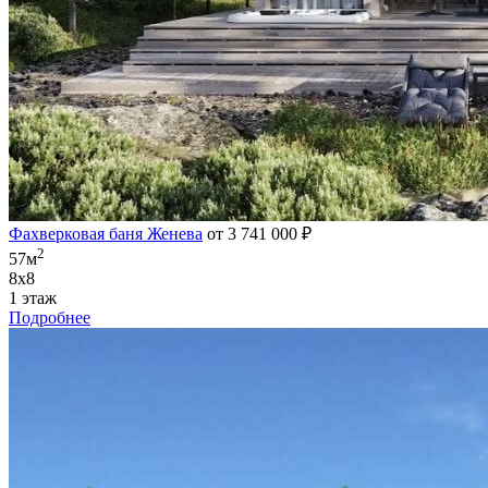
Фахверковая баня Женева
от 3 741 000 ₽
2
57м
8х8
1 этаж
Подробнее