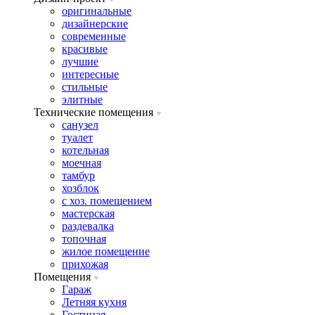
оригинальные
дизайнерские
современные
красивые
лучшие
интересные
стильные
элитные
Технические помещения
санузел
туалет
котельная
моечная
тамбур
хозблок
с хоз. помещением
мастерская
раздевалка
топочная
жилое помещение
прихожая
Помещения
Гараж
Летняя кухня
Гостиная