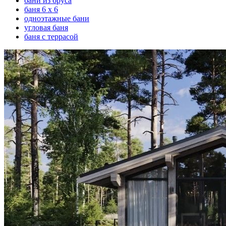
бани из бруса
баня 6 х 6
одноэтажные бани
угловая баня
баня с террасой