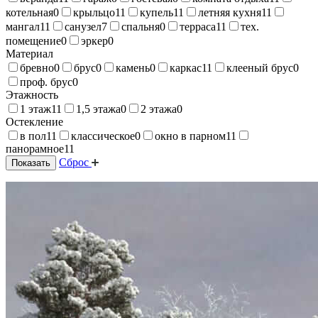
котельная
0
крыльцо
11
купель
11
летняя кухня
11
мангал
11
санузел
7
спальня
0
терраса
11
тех.
помещение
0
эркер
0
Материал
бревно
0
брус
0
камень
0
каркас
11
клееный брус
0
проф. брус
0
Этажность
1 этаж
11
1,5 этажа
0
2 этажа
0
Остекление
в пол
11
классическое
0
окно в парном
11
панорамное
11
Сброс
Показать