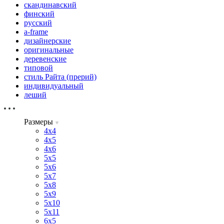
скандинавский
финский
русский
a-frame
дизайнерские
оригинальные
деревенские
типовой
стиль Райта (прерий)
индивидуальный
леший
Размеры
4х4
4х5
4х6
5х5
5х6
5х7
5х8
5х9
5х10
5х11
6х5