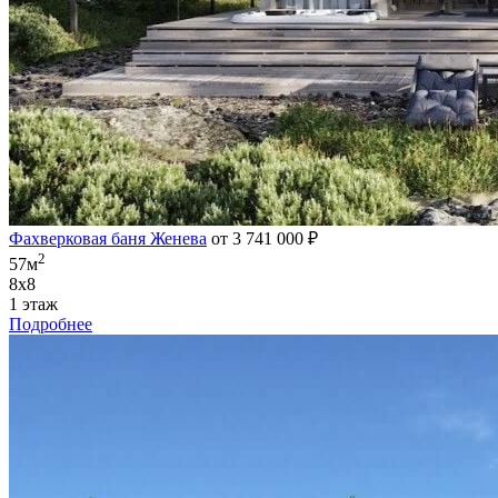
Фахверковая баня Женева
от 3 741 000 ₽
2
57м
8х8
1 этаж
Подробнее