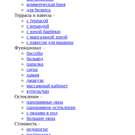
коммерческая баня
для бизнеса
Террасы и навесы
с террасой
с верандой
с зоной барбекю
с мангальной зоной
с навесом для машины
Функционал
бассейн
бильярд
парилка
сауна
хамам
джакузи
массажный кабинет
купель/чан
Остекление
панорамные окна
панорамное остекление
с окнами в пол
большие окна
Стоимость
недорогие
распродажа