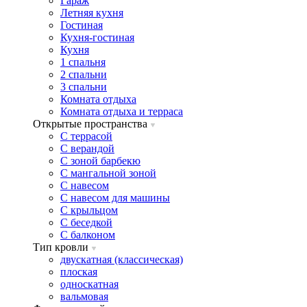
Гараж
Летняя кухня
Гостиная
Кухня-гостиная
Кухня
1 спальня
2 спальни
3 спальни
Комната отдыха
Комната отдыxа и терраса
Открытые пространства
C террасой
C верандой
C зоной барбекю
C мангальной зоной
C навесом
C навесом для машины
C крыльцом
C беседкой
C балконом
Тип кровли
двускатная (классическая)
плоская
односкатная
вальмовая