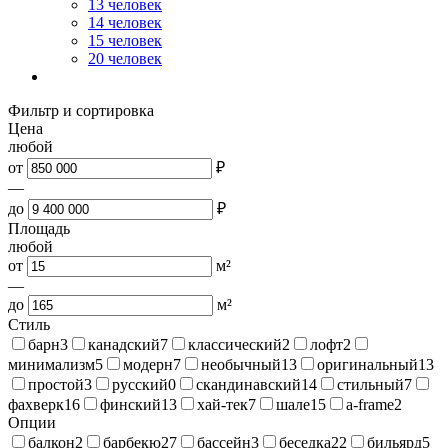
13 человек
14 человек
15 человек
20 человек
Фильтр и сортировка
Цена
любой
от
₽
—
до
₽
Площадь
любой
от
м²
—
до
м²
Стиль
барн
3
канадский
7
классический
2
лофт
2
минимализм
5
модерн
7
необычный
13
оригинальный
13
простой
3
русский
0
скандинавский
14
стильный
7
фахверк
16
финский
13
хай-тек
7
шале
15
a-frame
2
Опции
балкон
2
барбекю
27
бассейн
3
беседка
22
бильярд
5