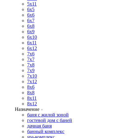
5х11
6х5
6х6
6х7
6х8
6х9
6х10
6х11
6х12
7х6
7х7
7х8
7х9
7х10
7х12
8х6
8х8
8х11
8х12
Назначение
баня с жилой зоной
гостевой дом с баней
дачная баня
банный комплекс
spa-комплекс