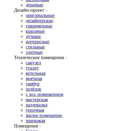
дешевые
Дизайн-проект
оригинальные
дизайнерские
современные
красивые
лучшие
интересные
стильные
элитные
Технические помещения
санузел
туалет
котельная
моечная
тамбур
хозблок
с хоз. помещением
мастерская
раздевалка
топочная
жилое помещение
прихожая
Помещения