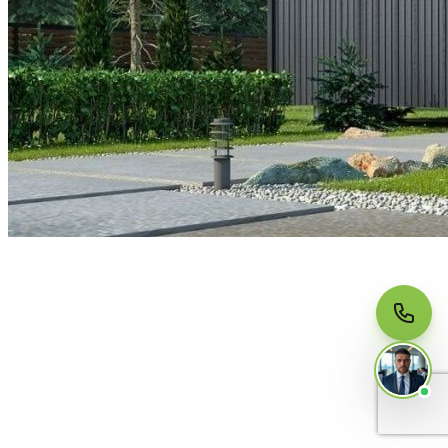
МЫ НА СВЯЗИ
Пишите нам
Онлайн · ответим за 5 минут
в рабочее время
Telegram
WhatsApp
MAX