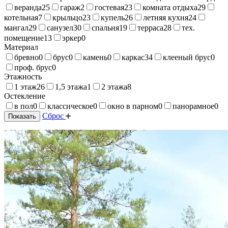
веранда
25
гараж
2
гостевая
23
комната отдыха
29
котельная
7
крыльцо
23
купель
26
летняя кухня
24
мангал
29
санузел
30
спальня
19
терраса
28
тех.
помещение
13
эркер
0
Материал
бревно
0
брус
0
камень
0
каркас
34
клееный брус
0
проф. брус
0
Этажность
1 этаж
26
1,5 этажа
1
2 этажа
8
Остекление
в пол
0
классическое
0
окно в парном
0
панорамное
0
Сброс
Показать