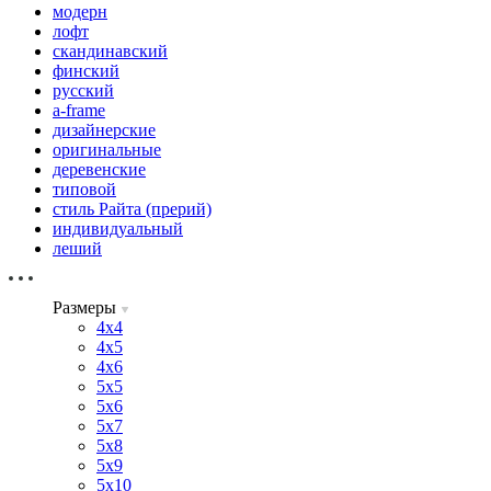
модерн
лофт
скандинавский
финский
русский
a-frame
дизайнерские
оригинальные
деревенские
типовой
стиль Райта (прерий)
индивидуальный
леший
Размеры
4х4
4х5
4х6
5х5
5х6
5х7
5х8
5х9
5х10