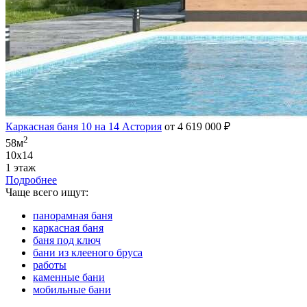
Каркасная баня 10 на 14 Астория
от 4 619 000 ₽
2
58м
10х14
1 этаж
Подробнее
Чаще всего ищут:
панорамная баня
каркасная баня
баня под ключ
бани из клееного бруса
работы
каменные бани
мобильные бани