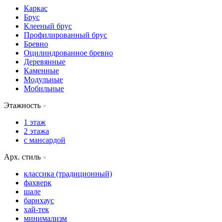
Каркас
Брус
Клееный брус
Профилированный брус
Бревно
Оцилиндрованное бревно
Деревянные
Каменные
Модульные
Мобильные
Этажность
1 этаж
2 этажа
с мансардой
Арх. стиль
классика (традиционный)
фахверк
шале
барнхаус
хай-тек
минимализм