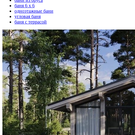
бани из бруса
баня 6 х 6
одноэтажные бани
угловая баня
баня с террасой