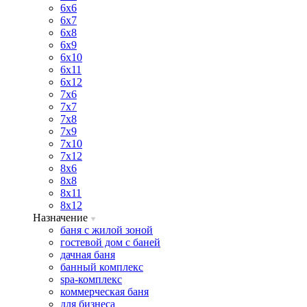
6х6
6х7
6х8
6х9
6х10
6х11
6х12
7х6
7х7
7х8
7х9
7х10
7х12
8х6
8х8
8х11
8х12
Назначение
баня с жилой зоной
гостевой дом с баней
дачная баня
банный комплекс
spa-комплекс
коммерческая баня
для бизнеса