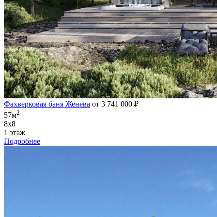
Фахверковая баня Женева
от 3 741 000 ₽
2
57м
8х8
1 этаж
Подробнее