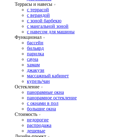
Террасы и навесы
с террасой
с верандой
с зоной барбекю
с мангальной зоной
с навесом для машины
Функционал
бассейн
бильярд
парилка
сауна
хамам
джакузи
массажный кабинет
купель/чан
Остекление
панорамные окна
панорамное остекление
с окнами в пол
большие окна
Стоимость
недорогие
распродажа
дешевые
Дизайн-проект