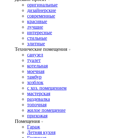
оригинальные
дизайнерские
современные
красивые
лучшие
интересные
стильные
элитные
Технические помещения
санузел
туалет
котельная
моечная
тамбур
хозблок
с хоз. помещением
мастерская
раздевалка
топочная
жилое помещение
прихожая
Помещения
Гараж
Летняя кухня
Гостиная