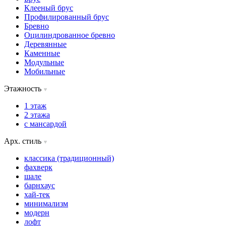
Клееный брус
Профилированный брус
Бревно
Оцилиндрованное бревно
Деревянные
Каменные
Модульные
Мобильные
Этажность
1 этаж
2 этажа
с мансардой
Арх. стиль
классика (традиционный)
фахверк
шале
барнхаус
хай-тек
минимализм
модерн
лофт