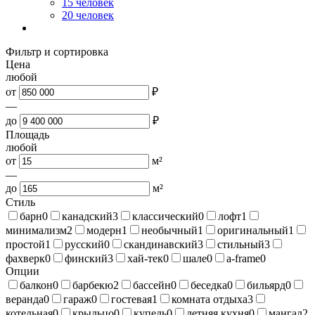
15 человек
20 человек
Фильтр и сортировка
Цена
любой
от
₽
—
до
₽
Площадь
любой
от
м²
—
до
м²
Стиль
барн
0
канадский
3
классический
0
лофт
1
минимализм
2
модерн
1
необычный
1
оригинальный
1
простой
1
русский
0
скандинавский
3
стильный
3
фахверк
0
финский
3
хай-тек
0
шале
0
a-frame
0
Опции
балкон
0
барбекю
2
бассейн
0
беседка
0
бильярд
0
веранда
0
гараж
0
гостевая
1
комната отдыха
3
котельная
0
крыльцо
0
купель
0
летняя кухня
0
мангал
2