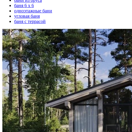
бани из бруса
баня 6 х 6
одноэтажные бани
угловая баня
баня с террасой