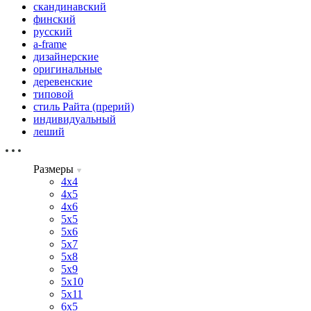
скандинавский
финский
русский
a-frame
дизайнерские
оригинальные
деревенские
типовой
стиль Райта (прерий)
индивидуальный
леший
Размеры
4х4
4х5
4х6
5х5
5х6
5х7
5х8
5х9
5х10
5х11
6х5