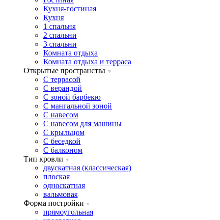
Кухня-гостиная
Кухня
1 спальня
2 спальни
3 спальни
Комната отдыха
Комната отдыxа и терраса
Открытые пространства
C террасой
C верандой
C зоной барбекю
C мангальной зоной
C навесом
C навесом для машины
C крыльцом
C беседкой
C балконом
Тип кровли
двускатная (классическая)
плоская
односкатная
вальмовая
Форма постройки
прямоугольная