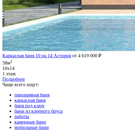
Каркасная баня 10 на 14 Астория
от 4 619 000 ₽
2
58м
10х14
1 этаж
Подробнее
Чаще всего ищут:
панорамная баня
каркасная баня
баня под ключ
бани из клееного бруса
работы
каменные бани
мобильные бани