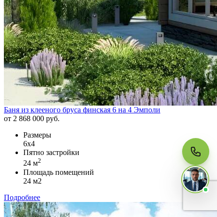
МЫ НА СВЯЗИ
Пишите нам
Онлайн · ответим за 5 минут
в рабочее время
Telegram
Баня из клееного бруса финская 6 на 4 Эмполи
от 2 868 000 руб.
WhatsApp
Размеры
6х4
MAX
Пятно застройки
2
24 м
Площадь помещений
24 м2
Подробнее