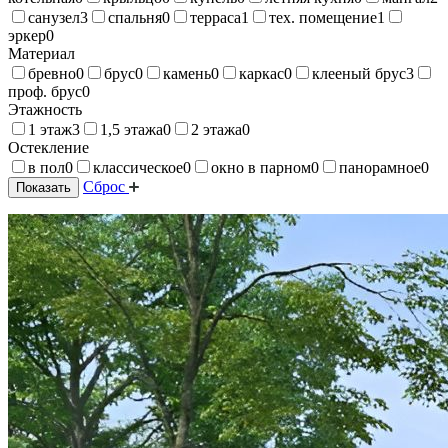
санузел
3
спальня
0
терраса
1
тех. помещение
1
эркер
0
Материал
бревно
0
брус
0
камень
0
каркас
0
клееный брус
3
проф. брус
0
Этажность
1 этаж
3
1,5 этажа
0
2 этажа
0
Остекление
в пол
0
классическое
0
окно в парном
0
панорамное
0
Сброс
Показать