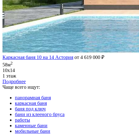
Каркасная баня 10 на 14 Астория
от 4 619 000 ₽
2
58м
10х14
1 этаж
Подробнее
Чаще всего ищут:
панорамная баня
каркасная баня
баня под ключ
бани из клееного бруса
работы
каменные бани
мобильные бани