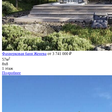
Фахверковая баня Женева
от 3 741 000 ₽
2
57м
8х8
1 этаж
Подробнее