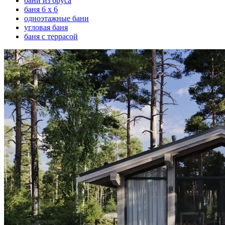
бани из бруса
баня 6 х 6
одноэтажные бани
угловая баня
баня с террасой