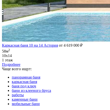
Каркасная баня 10 на 14 Астория
от 4 619 000 ₽
2
58м
10х14
1 этаж
Подробнее
Чаще всего ищут:
панорамная баня
каркасная баня
баня под ключ
бани из клееного бруса
работы
каменные бани
мобильные бани