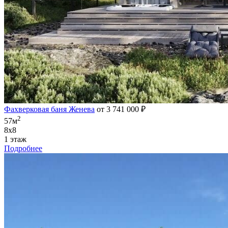
Фахверковая баня Женева
от 3 741 000 ₽
2
57м
8х8
1 этаж
Подробнее