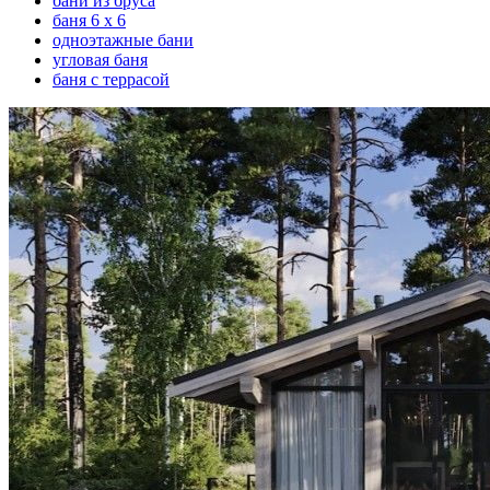
бани из бруса
баня 6 х 6
одноэтажные бани
угловая баня
баня с террасой