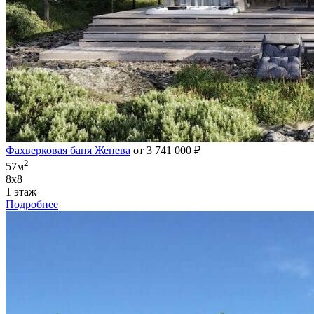
Фахверковая баня Женева
от 3 741 000 ₽
2
57м
8х8
1 этаж
Подробнее