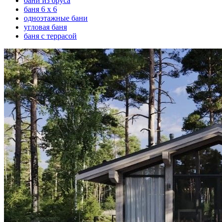
бани из бруса
баня 6 х 6
одноэтажные бани
угловая баня
баня с террасой