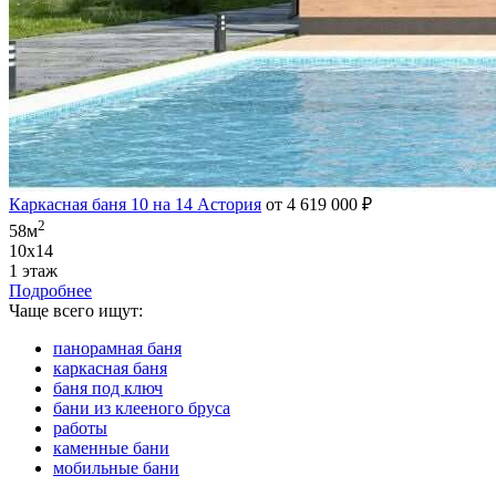
Каркасная баня 10 на 14 Астория
от 4 619 000 ₽
2
58м
10х14
1 этаж
Подробнее
Чаще всего ищут:
панорамная баня
каркасная баня
баня под ключ
бани из клееного бруса
работы
каменные бани
мобильные бани