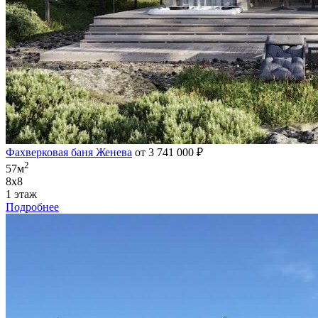
Фахверковая баня Женева
от 3 741 000 ₽
2
57м
8х8
1 этаж
Подробнее