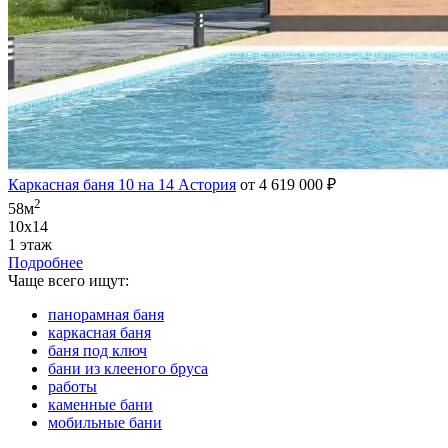
Каркасная баня 10 на 14 Астория
от 4 619 000 ₽
2
58м
10х14
1 этаж
Подробнее
Чаще всего ищут:
панорамная баня
каркасная баня
баня под ключ
бани из клееного бруса
работы
каменные бани
мобильные бани