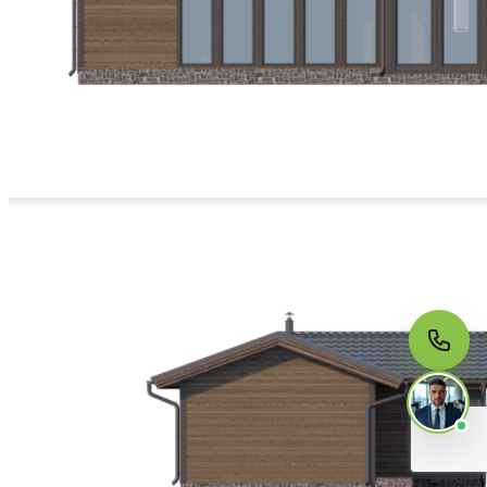
МЫ НА СВЯЗИ
Пишите нам
Онлайн · ответим за 5 минут
в рабочее время
Telegram
WhatsApp
MAX