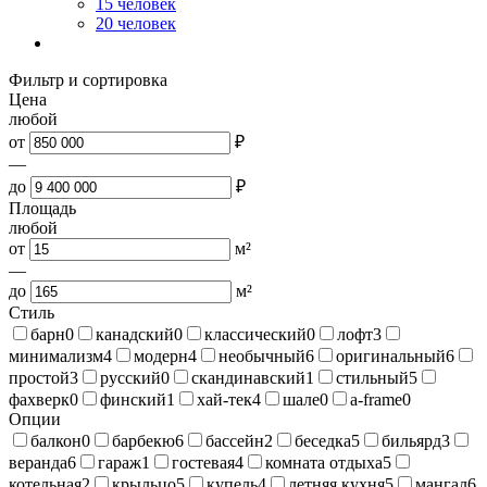
15 человек
20 человек
Фильтр и сортировка
Цена
любой
от
₽
—
до
₽
Площадь
любой
от
м²
—
до
м²
Стиль
барн
0
канадский
0
классический
0
лофт
3
минимализм
4
модерн
4
необычный
6
оригинальный
6
простой
3
русский
0
скандинавский
1
стильный
5
фахверк
0
финский
1
хай-тек
4
шале
0
a-frame
0
Опции
балкон
0
барбекю
6
бассейн
2
беседка
5
бильярд
3
веранда
6
гараж
1
гостевая
4
комната отдыха
5
котельная
2
крыльцо
5
купель
4
летняя кухня
5
мангал
6