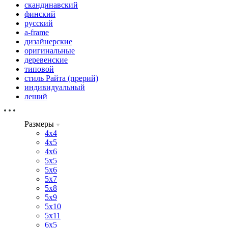
скандинавский
финский
русский
a-frame
дизайнерские
оригинальные
деревенские
типовой
стиль Райта (прерий)
индивидуальный
леший
Размеры
4х4
4х5
4х6
5х5
5х6
5х7
5х8
5х9
5х10
5х11
6х5