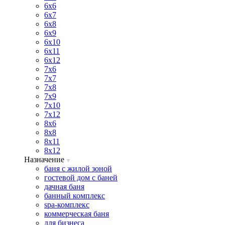
6х6
6х7
6х8
6х9
6х10
6х11
6х12
7х6
7х7
7х8
7х9
7х10
7х12
8х6
8х8
8х11
8х12
Назначение
баня с жилой зоной
гостевой дом с баней
дачная баня
банный комплекс
spa-комплекс
коммерческая баня
для бизнеса