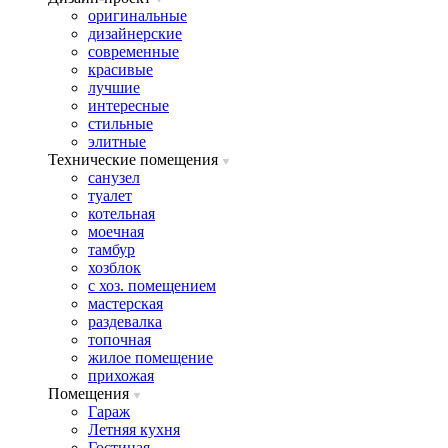
оригинальные
дизайнерские
современные
красивые
лучшие
интересные
стильные
элитные
Технические помещения
санузел
туалет
котельная
моечная
тамбур
хозблок
с хоз. помещением
мастерская
раздевалка
топочная
жилое помещение
прихожая
Помещения
Гараж
Летняя кухня
Гостиная