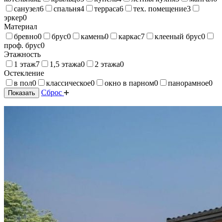
санузел
6
спальня
4
терраса
6
тех. помещение
3
эркер
0
Материал
бревно
0
брус
0
камень
0
каркас
7
клееный брус
0
проф. брус
0
Этажность
1 этаж
7
1,5 этажа
0
2 этажа
0
Остекление
в пол
0
классическое
0
окно в парном
0
панорамное
0
Сброс
Показать