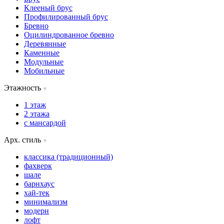
Клееный брус
Профилированный брус
Бревно
Оцилиндрованное бревно
Деревянные
Каменные
Модульные
Мобильные
Этажность
1 этаж
2 этажа
с мансардой
Арх. стиль
классика (традиционный)
фахверк
шале
барнхаус
хай-тек
минимализм
модерн
лофт