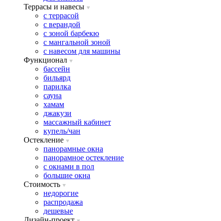
Террасы и навесы
с террасой
с верандой
с зоной барбекю
с мангальной зоной
с навесом для машины
Функционал
бассейн
бильярд
парилка
сауна
хамам
джакузи
массажный кабинет
купель/чан
Остекление
панорамные окна
панорамное остекление
с окнами в пол
большие окна
Стоимость
недорогие
распродажа
дешевые
Дизайн-проект