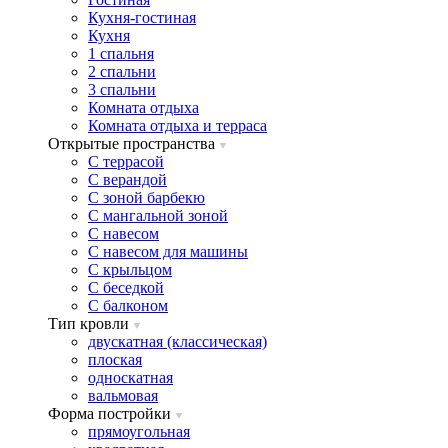
Кухня-гостиная
Кухня
1 спальня
2 спальни
3 спальни
Комната отдыха
Комната отдыxа и терраса
Открытые пространства
C террасой
C верандой
C зоной барбекю
C мангальной зоной
C навесом
C навесом для машины
C крыльцом
C беседкой
C балконом
Тип кровли
двускатная (классическая)
плоская
односкатная
вальмовая
Форма постройки
прямоугольная