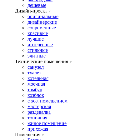
дешевые
Дизайн-проект
оригинальные
дизайнерские
современные
красивые
лучшие
интересные
стильные
элитные
Технические помещения
санузел
туалет
котельная
моечная
тамбур
хозблок
с хоз. помещением
мастерская
раздевалка
топочная
жилое помещение
прихожая
Помещения