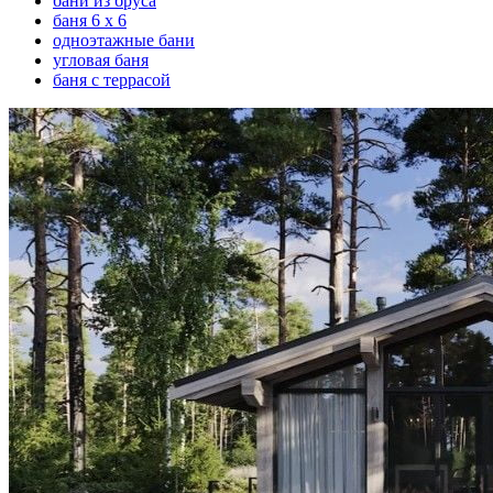
бани из бруса
баня 6 х 6
одноэтажные бани
угловая баня
баня с террасой