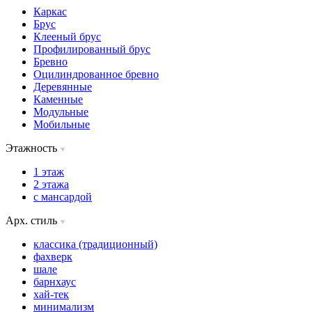
Каркас
Брус
Клееный брус
Профилированный брус
Бревно
Оцилиндрованное бревно
Деревянные
Каменные
Модульные
Мобильные
Этажность
1 этаж
2 этажа
с мансардой
Арх. стиль
классика (традиционный)
фахверк
шале
барнхаус
хай-тек
минимализм