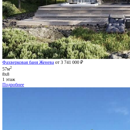
Фахверковая баня Женева
от 3 741 000 ₽
2
57м
8х8
1 этаж
Подробнее