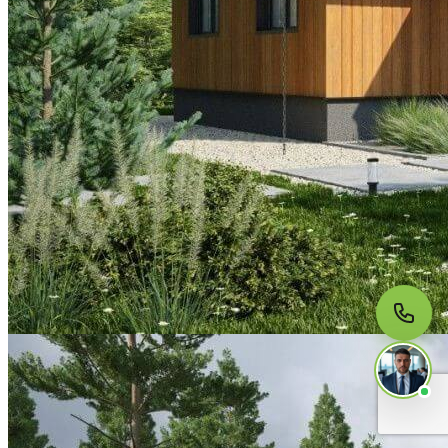
МЫ НА СВЯЗИ
Пишите нам
Онлайн · ответим за 5 минут
в рабочее время
Telegram
WhatsApp
MAX