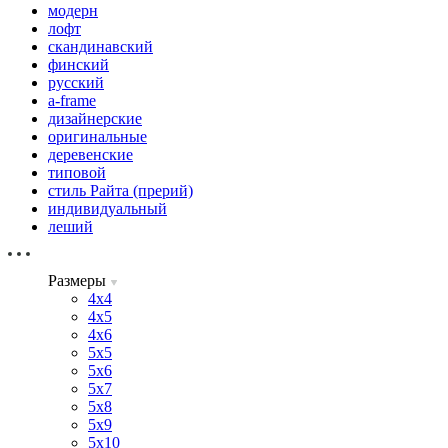
модерн
лофт
скандинавский
финский
русский
a-frame
дизайнерские
оригинальные
деревенские
типовой
стиль Райта (прерий)
индивидуальный
леший
Размеры
4х4
4х5
4х6
5х5
5х6
5х7
5х8
5х9
5х10