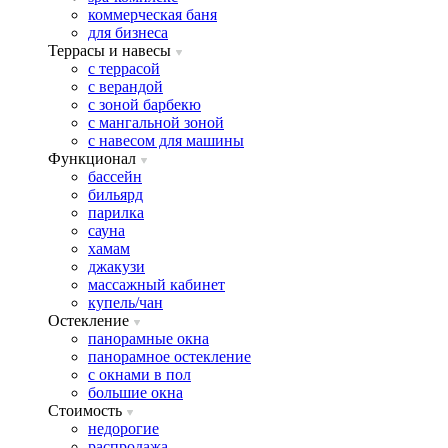
коммерческая баня
для бизнеса
Террасы и навесы
с террасой
с верандой
с зоной барбекю
с мангальной зоной
с навесом для машины
Функционал
бассейн
бильярд
парилка
сауна
хамам
джакузи
массажный кабинет
купель/чан
Остекление
панорамные окна
панорамное остекление
с окнами в пол
большие окна
Стоимость
недорогие
распродажа