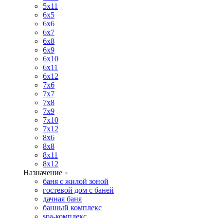
5х11
6х5
6х6
6х7
6х8
6х9
6х10
6х11
6х12
7х6
7х7
7х8
7х9
7х10
7х12
8х6
8х8
8х11
8х12
Назначение
баня с жилой зоной
гостевой дом с баней
дачная баня
банный комплекс
spa-комплекс