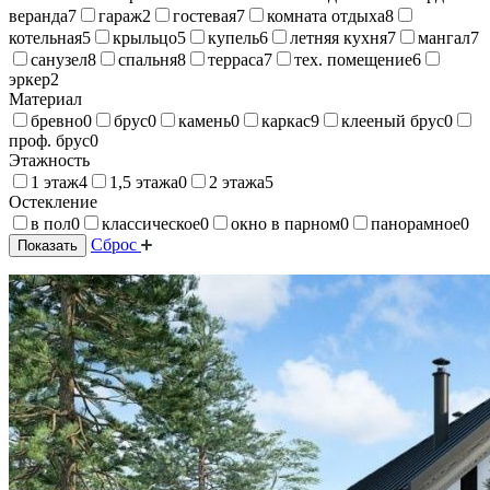
веранда
7
гараж
2
гостевая
7
комната отдыха
8
котельная
5
крыльцо
5
купель
6
летняя кухня
7
мангал
7
санузел
8
спальня
8
терраса
7
тех. помещение
6
эркер
2
Материал
бревно
0
брус
0
камень
0
каркас
9
клееный брус
0
проф. брус
0
Этажность
1 этаж
4
1,5 этажа
0
2 этажа
5
Остекление
в пол
0
классическое
0
окно в парном
0
панорамное
0
Сброс
Показать