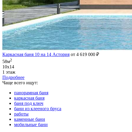
Каркасная баня 10 на 14 Астория
от 4 619 000 ₽
2
58м
10х14
1 этаж
Подробнее
Чаще всего ищут:
панорамная баня
каркасная баня
баня под ключ
бани из клееного бруса
работы
каменные бани
мобильные бани