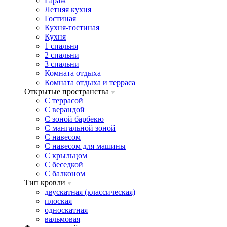
Гараж
Летняя кухня
Гостиная
Кухня-гостиная
Кухня
1 спальня
2 спальни
3 спальни
Комната отдыха
Комната отдыxа и терраса
Открытые пространства
C террасой
C верандой
C зоной барбекю
C мангальной зоной
C навесом
C навесом для машины
C крыльцом
C беседкой
C балконом
Тип кровли
двускатная (классическая)
плоская
односкатная
вальмовая