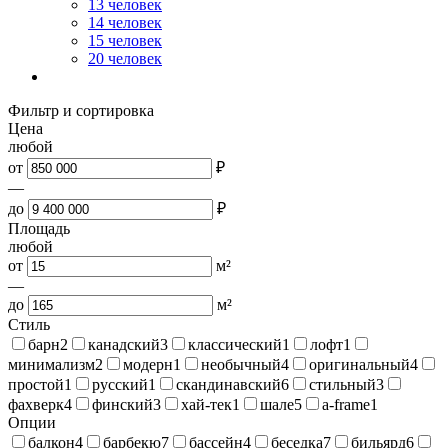
13 человек
14 человек
15 человек
20 человек
Фильтр и сортировка
Цена
любой
от
₽
—
до
₽
Площадь
любой
от
м²
—
до
м²
Стиль
барн
2
канадский
3
классический
1
лофт
1
минимализм
2
модерн
1
необычный
4
оригинальный
4
простой
1
русский
1
скандинавский
6
стильный
3
фахверк
4
финский
3
хай-тек
1
шале
5
a-frame
1
Опции
балкон
4
барбекю
7
бассейн
4
беседка
7
бильярд
6