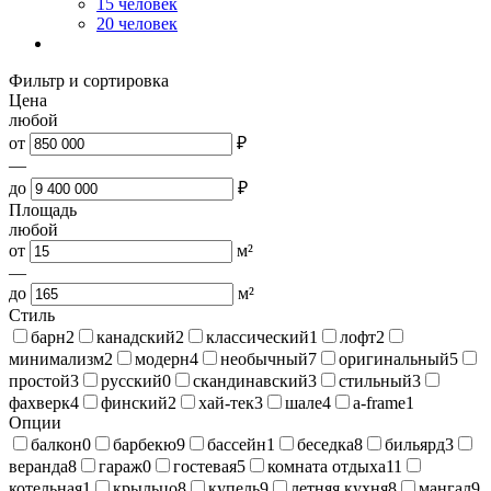
15 человек
20 человек
Фильтр и сортировка
Цена
любой
от
₽
—
до
₽
Площадь
любой
от
м²
—
до
м²
Стиль
барн
2
канадский
2
классический
1
лофт
2
минимализм
2
модерн
4
необычный
7
оригинальный
5
простой
3
русский
0
скандинавский
3
стильный
3
фахверк
4
финский
2
хай-тек
3
шале
4
a-frame
1
Опции
балкон
0
барбекю
9
бассейн
1
беседка
8
бильярд
3
веранда
8
гараж
0
гостевая
5
комната отдыха
11
котельная
1
крыльцо
8
купель
9
летняя кухня
8
мангал
9