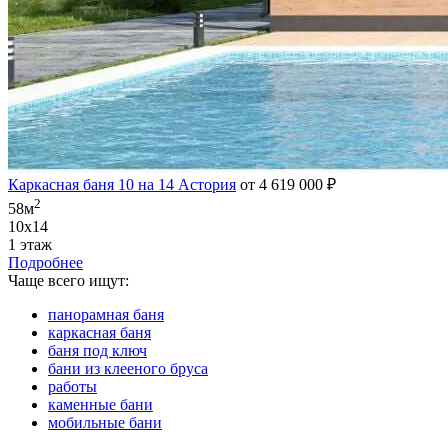
Каркасная баня 10 на 14 Астория
от 4 619 000 ₽
2
58м
10х14
1 этаж
Подробнее
Чаще всего ищут:
панорамная баня
каркасная баня
баня под ключ
бани из клееного бруса
работы
каменные бани
мобильные бани