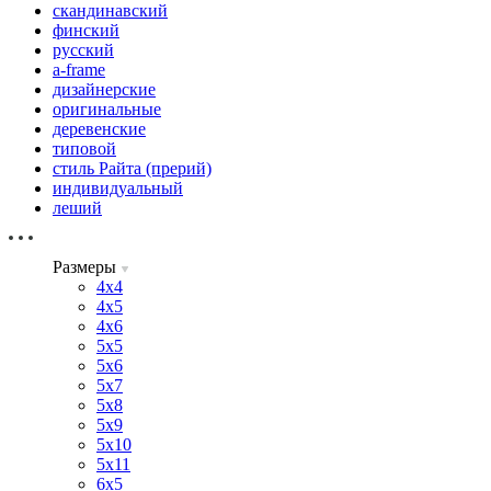
скандинавский
финский
русский
a-frame
дизайнерские
оригинальные
деревенские
типовой
стиль Райта (прерий)
индивидуальный
леший
Размеры
4х4
4х5
4х6
5х5
5х6
5х7
5х8
5х9
5х10
5х11
6х5