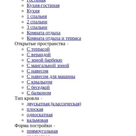
Кухня-гостиная
Кухня
1 спальня
2 спальни
3 спальни
Комната отдыха
Комната отдыxа и терраса
Открытые пространства
C террасой
C верандой
C зоной барбекю
C мангальной зоной
C навесом
C навесом для машины
C крыльцом
C беседкой
C балконом
Тип кровли
двускатная (классическая)
плоская
односкатная
вальмовая
Форма постройки
прямоугольная