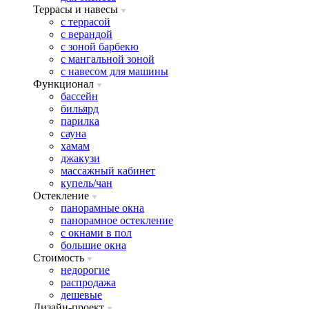
Террасы и навесы
с террасой
с верандой
с зоной барбекю
с мангальной зоной
с навесом для машины
Функционал
бассейн
бильярд
парилка
сауна
хамам
джакузи
массажный кабинет
купель/чан
Остекление
панорамные окна
панорамное остекление
с окнами в пол
большие окна
Стоимость
недорогие
распродажа
дешевые
Дизайн-проект