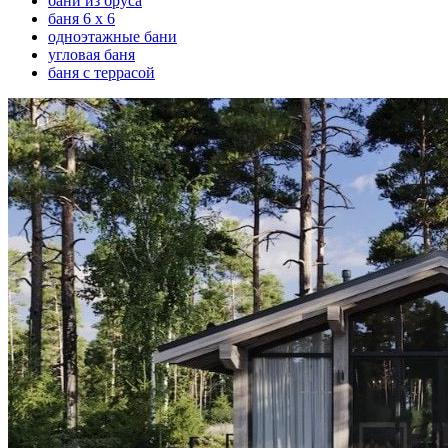
бани из бруса
баня 6 х 6
одноэтажные бани
угловая баня
баня с террасой