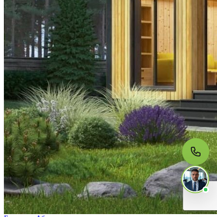
МЫ НА СВЯЗИ
Пишите нам
Онлайн · ответим за 5 минут
в рабочее время
Telegram
WhatsApp
MAX