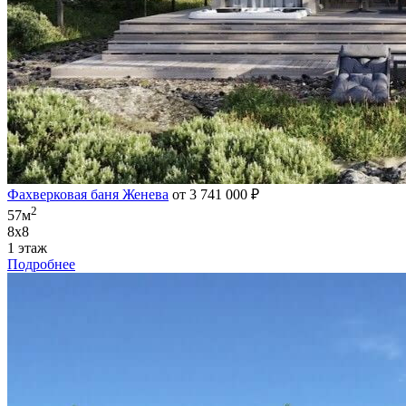
Фахверковая баня Женева
от 3 741 000 ₽
2
57м
8х8
1 этаж
Подробнее