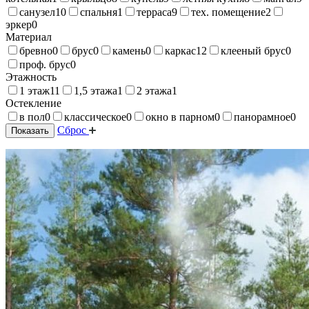
санузел
10
спальня
1
терраса
9
тех. помещение
2
эркер
0
Материал
бревно
0
брус
0
камень
0
каркас
12
клееный брус
0
проф. брус
0
Этажность
1 этаж
11
1,5 этажа
1
2 этажа
1
Остекление
в пол
0
классическое
0
окно в парном
0
панорамное
0
Сброс
Показать