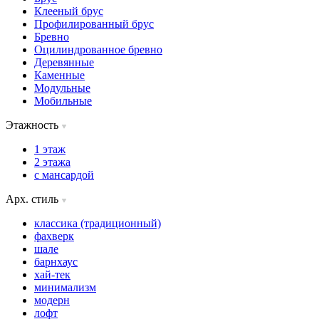
Клееный брус
Профилированный брус
Бревно
Оцилиндрованное бревно
Деревянные
Каменные
Модульные
Мобильные
Этажность
1 этаж
2 этажа
с мансардой
Арх. стиль
классика (традиционный)
фахверк
шале
барнхаус
хай-тек
минимализм
модерн
лофт