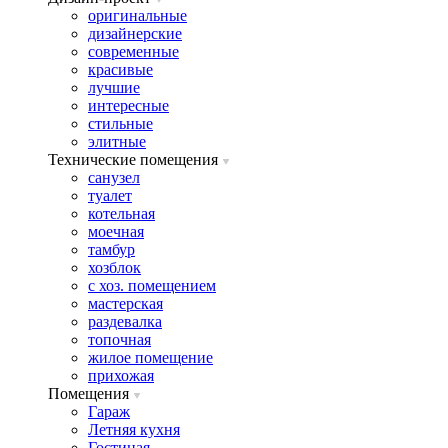
оригинальные
дизайнерские
современные
красивые
лучшие
интересные
стильные
элитные
Технические помещения
санузел
туалет
котельная
моечная
тамбур
хозблок
с хоз. помещением
мастерская
раздевалка
топочная
жилое помещение
прихожая
Помещения
Гараж
Летняя кухня
Гостиная