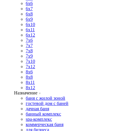
6х6
6х7
6х8
6х9
6х10
6х11
6х12
7х6
7х7
7х8
7х9
7х10
7х12
8х6
8х8
8х11
8х12
Назначение
баня с жилой зоной
гостевой дом с баней
дачная баня
банный комплекс
spa-комплекс
коммерческая баня
для бизнеса