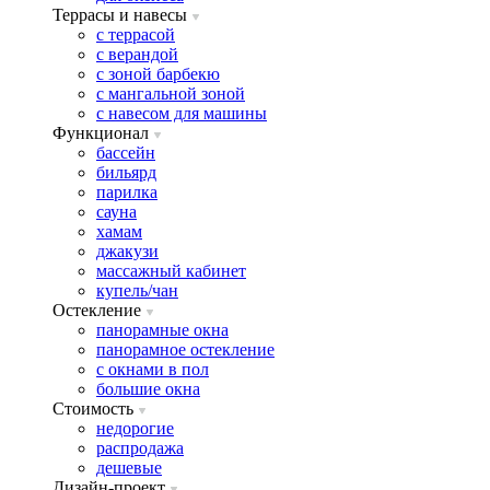
Террасы и навесы
с террасой
с верандой
с зоной барбекю
с мангальной зоной
с навесом для машины
Функционал
бассейн
бильярд
парилка
сауна
хамам
джакузи
массажный кабинет
купель/чан
Остекление
панорамные окна
панорамное остекление
с окнами в пол
большие окна
Стоимость
недорогие
распродажа
дешевые
Дизайн-проект