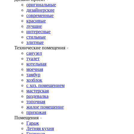
оригинальные
дизайнерские
современные
красивые
лучшие
интересные
стильные
элитные
Технические помещения
санузел
туалет
котельная
моечная
тамбур
хозблок
с хоз. помещением
мастерская
раздевалка
топочная
жилое помещение
прихожая
Помещения
Гараж
Летняя кухня
Гостиная