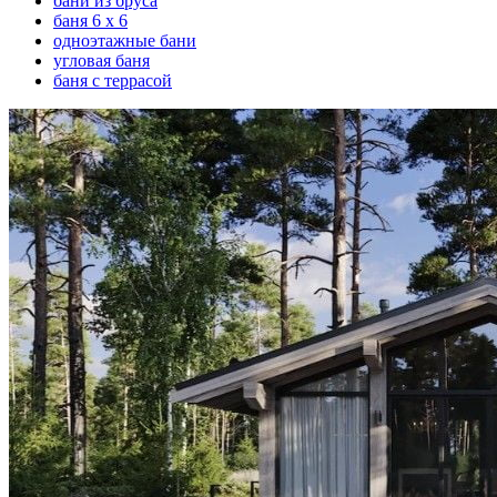
бани из бруса
баня 6 х 6
одноэтажные бани
угловая баня
баня с террасой