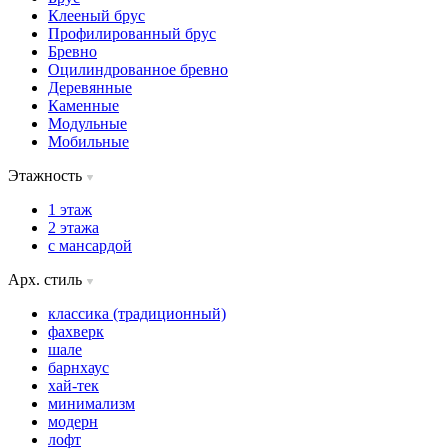
Клееный брус
Профилированный брус
Бревно
Оцилиндрованное бревно
Деревянные
Каменные
Модульные
Мобильные
Этажность
1 этаж
2 этажа
с мансардой
Арх. стиль
классика (традиционный)
фахверк
шале
барнхаус
хай-тек
минимализм
модерн
лофт