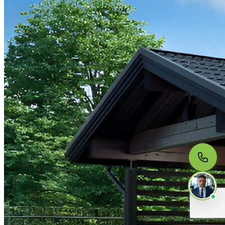
МЫ НА СВЯЗИ
Пишите нам
Онлайн · ответим за 5 минут
в рабочее время
Telegram
WhatsApp
MAX