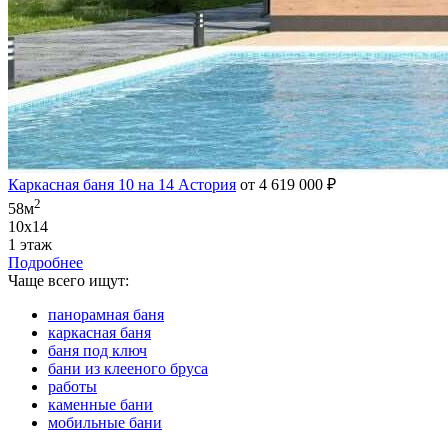
Каркасная баня 10 на 14 Астория
от 4 619 000 ₽
2
58м
10х14
1 этаж
Подробнее
Чаще всего ищут:
панорамная баня
каркасная баня
баня под ключ
бани из клееного бруса
работы
каменные бани
мобильные бани