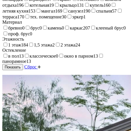
отдыха
196
котельная
19
крыльцо
131
купель
160
летняя кухня
153
мангал
169
санузел
190
спальня
57
терраса
170
тех. помещение
30
эркер
1
Материал
бревно
0
брус
0
камень
0
каркас
207
клееный брус
0
проф. брус
0
Этажность
1 этаж
184
1,5 этажа
2
2 этажа
24
Остекление
в пол
13
классическое
0
окно в парном
13
панорамное
13
Сброс
Показать