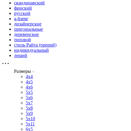
скандинавский
финский
русский
a-frame
дизайнерские
оригинальные
деревенские
типовой
стиль Райта (прерий)
индивидуальный
леший
Размеры
4х4
4х5
4х6
5х5
5х6
5х7
5х8
5х9
5х10
5х11
6х5