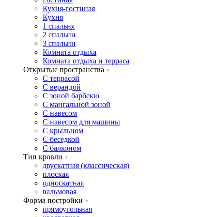
Кухня-гостиная
Кухня
1 спальня
2 спальни
3 спальни
Комната отдыха
Комната отдыxа и терраса
Открытые пространства
C террасой
C верандой
C зоной барбекю
C мангальной зоной
C навесом
C навесом для машины
C крыльцом
C беседкой
C балконом
Тип кровли
двускатная (классическая)
плоская
односкатная
вальмовая
Форма постройки
прямоугольная