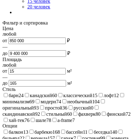
15 человек
20 человек
Фильтр и сортировка
Цена
любой
от
₽
—
до
₽
Площадь
любой
от
м²
—
до
м²
Стиль
барн
24
канадский
60
классический
15
лофт
12
минимализм
69
модерн
74
необычный
104
оригинальный
93
простой
36
русский
0
скандинавский
92
стильный
60
фахверк
80
финский
72
хай-тек
76
шале
78
a-frame
7
Опции
балкон
13
барбекю
168
бассейн
11
беседка
140
бильярд
22
веранда
157
гараж
7
гостевая
99
комната