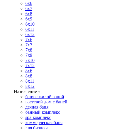
6х6
6х7
6х8
6х9
6х10
6х11
6х12
7х6
7х7
7х8
7х9
7х10
7х12
8х6
8х8
8х11
8х12
Назначение
баня с жилой зоной
гостевой дом с баней
дачная баня
банный комплекс
spa-комплекс
коммерческая баня
для бизнеса