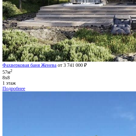
Фахверковая баня Женева
от 3 741 000 ₽
2
57м
8х8
1 этаж
Подробнее