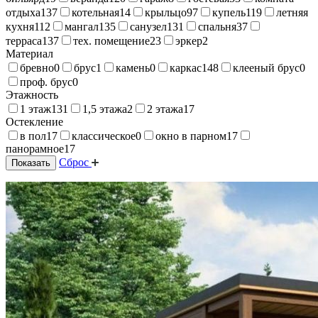
отдыха
137
котельная
14
крыльцо
97
купель
119
летняя
кухня
112
мангал
135
санузел
131
спальня
37
терраса
137
тех. помещение
23
эркер
2
Материал
бревно
0
брус
1
камень
0
каркас
148
клееный брус
0
проф. брус
0
Этажность
1 этаж
131
1,5 этажа
2
2 этажа
17
Остекление
в пол
17
классическое
0
окно в парном
17
панорамное
17
Сброс
Показать