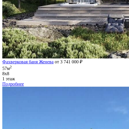
Фахверковая баня Женева
от 3 741 000 ₽
2
57м
8х8
1 этаж
Подробнее