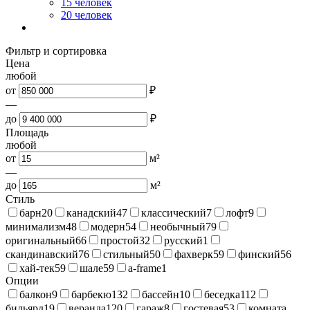
15 человек
20 человек
Фильтр и сортировка
Цена
любой
от
₽
—
до
₽
Площадь
любой
от
м²
—
до
м²
Стиль
барн
20
канадский
47
классический
7
лофт
9
минимализм
48
модерн
54
необычный
79
оригинальный
66
простой
32
русский
1
скандинавский
76
стильный
50
фахверк
59
финский
56
хай-тек
59
шале
59
a-frame
1
Опции
балкон
9
барбекю
132
бассейн
10
беседка
112
бильярд
19
веранда
120
гараж
8
гостевая
53
комната