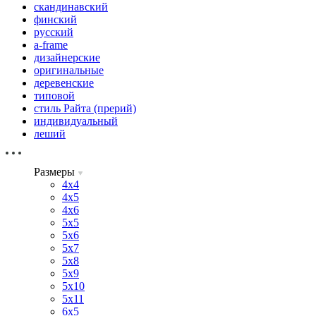
скандинавский
финский
русский
a-frame
дизайнерские
оригинальные
деревенские
типовой
стиль Райта (прерий)
индивидуальный
леший
Размеры
4х4
4х5
4х6
5х5
5х6
5х7
5х8
5х9
5х10
5х11
6х5