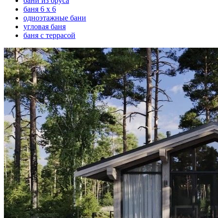
бани из бруса
баня 6 х 6
одноэтажные бани
угловая баня
баня с террасой