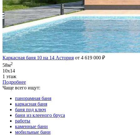
Каркасная баня 10 на 14 Астория
от 4 619 000 ₽
2
58м
10х14
1 этаж
Подробнее
Чаще всего ищут:
панорамная баня
каркасная баня
баня под ключ
бани из клееного бруса
работы
каменные бани
мобильные бани