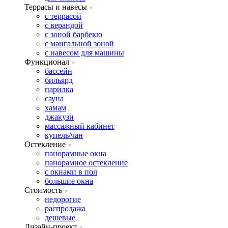
Террасы и навесы
с террасой
с верандой
с зоной барбекю
с мангальной зоной
с навесом для машины
Функционал
бассейн
бильярд
парилка
сауна
хамам
джакузи
массажный кабинет
купель/чан
Остекление
панорамные окна
панорамное остекление
с окнами в пол
большие окна
Стоимость
недорогие
распродажа
дешевые
Дизайн-проект