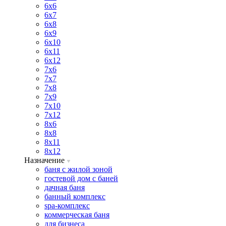
6х6
6х7
6х8
6х9
6х10
6х11
6х12
7х6
7х7
7х8
7х9
7х10
7х12
8х6
8х8
8х11
8х12
Назначение
баня с жилой зоной
гостевой дом с баней
дачная баня
банный комплекс
spa-комплекс
коммерческая баня
для бизнеса