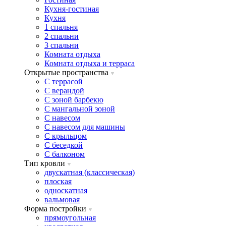
Кухня-гостиная
Кухня
1 спальня
2 спальни
3 спальни
Комната отдыха
Комната отдыxа и терраса
Открытые пространства
C террасой
C верандой
C зоной барбекю
C мангальной зоной
C навесом
C навесом для машины
C крыльцом
C беседкой
C балконом
Тип кровли
двускатная (классическая)
плоская
односкатная
вальмовая
Форма постройки
прямоугольная