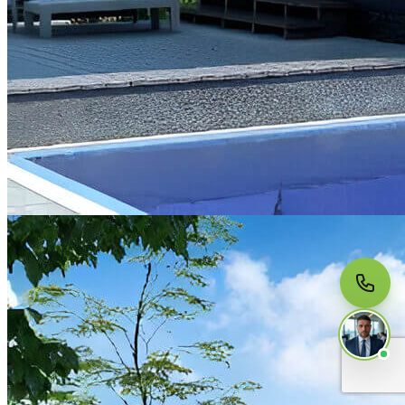
МЫ НА СВЯЗИ
Пишите нам
Онлайн · ответим за 5 минут
в рабочее время
Telegram
WhatsApp
MAX