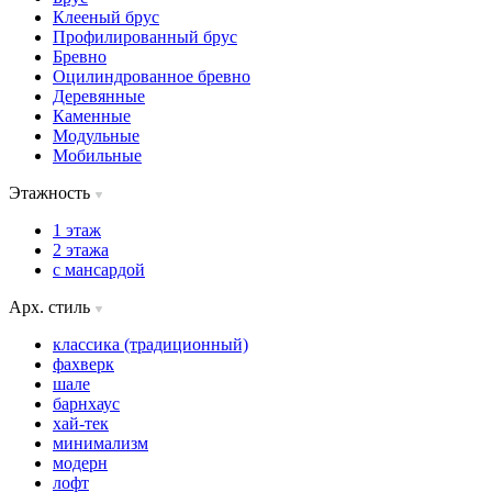
Клееный брус
Профилированный брус
Бревно
Оцилиндрованное бревно
Деревянные
Каменные
Модульные
Мобильные
Этажность
1 этаж
2 этажа
с мансардой
Арх. стиль
классика (традиционный)
фахверк
шале
барнхаус
хай-тек
минимализм
модерн
лофт